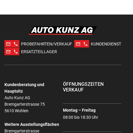
mail_outline
phone
mail_outline
phone
PROBEFAHRTEN/VERKAUF
KUNDENDIENST
mail_outline
phone
ERSATZTEILLAGER
ÖFFNUNGSZEITEN
Kundenberatung und
VERKAUF
Hauptsitz
Auto Kunz AG
Bremgarterstrasse 75
Montag – Freitag
5610 Wohlen
08:00 bis 18:30 Uhr
Weitere Ausstellungsflächen
Bremgarterstrasse