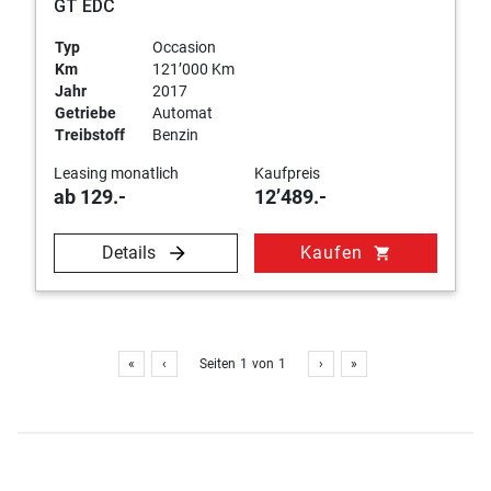
GT EDC
Typ
Occasion
Km
121’000 Km
Jahr
2017
Getriebe
Automat
Treibstoff
Benzin
Leasing monatlich
Kaufpreis
ab 129.-
12’489.-
Details
Kaufen
shopping_cart
«
‹
Seiten
1
von
1
›
»