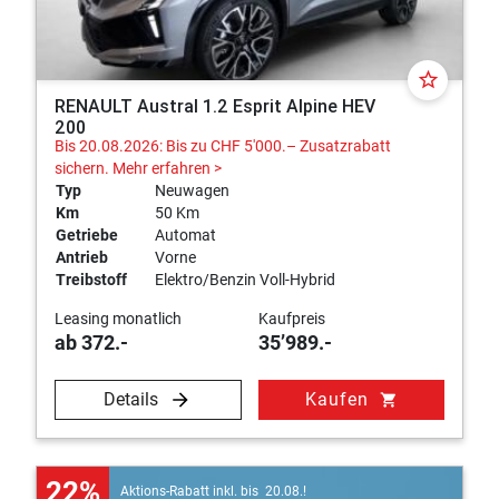
hauseigenen Zubehörabteilung veredeln wir Ihren
Neuwagen nach Ihren Wünschen.
star_border
RENAULT Austral 1.2 Esprit Alpine HEV
Entdecken Sie online unser Angebot an Fahrzeugen von
200
Renault und vereinbaren Sie eine Probefahrt mit Ihrem
Bis 20.08.2026: Bis zu CHF 5'000.– Zusatzrabatt
Traumwagen. Unsere Experten beraten Sie gerne online,
sichern.
Mehr erfahren >
telefonisch oder vor Ort bei uns in Wohlen.
Typ
Neuwagen
Km
50 Km
Getriebe
Automat
Antrieb
Vorne
Treibstoff
Elektro/Benzin Voll-Hybrid
Leasing monatlich
Kaufpreis
ab 372.-
35’989.-
Details
Kaufen
shopping_cart
22%
Aktions-Rabatt inkl. bis 20.08.!