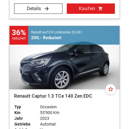
Details
Kaufen
shopping_cart
36%
Rabatt auf CH Listenpreis 20.08.!
200.- Reduziert
reduziert
star_border
Renault Captur 1.3 TCe 140 Zen EDC
Typ
Occasion
Km
55’900 Km
Jahr
2023
Getriebe
Automat