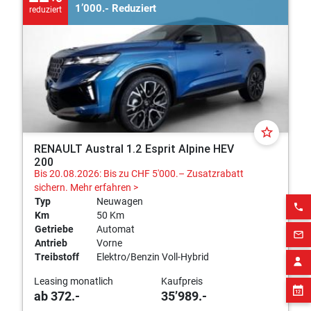
1’000.- Reduziert
reduziert
star_border
RENAULT Austral 1.2 Esprit Alpine HEV
200
Bis 20.08.2026: Bis zu CHF 5'000.– Zusatzrabatt
sichern.
Mehr erfahren >
Typ
Neuwagen
phone
Km
50 Km
Getriebe
Automat
mail_outline
Antrieb
Vorne
Treibstoff
Elektro/Benzin Voll-Hybrid
Leasing monatlich
Kaufpreis
ab 372.-
35’989.-