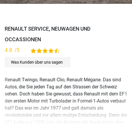
RENAULT SERVICE, NEUWAGEN UND
OCCASSIONEN
4.8
/5
4,8 rating based on 115 ratings
Was Kunden über uns sagen
Renault Twingo, Renault Clio, Renault Mégane. Das sind
Autos, die Sie jeden Tag auf den Strassen der Schweiz
sehen. Doch haben Sie gewusst, dass Renault mit dem EF1
den ersten Motor mit Turbolader in Formel-1-Autos verbaut
hat? Das war im Jahr 1977 und galt damals als
revolutionäre und vor allem mutige Entscheidung. Denn der
EF1 hatte nur 1500 ccm, die Motoren der Konkurrenz aber
alle 3000 ccm. 20 Siege, 50 Pole Positions und 51