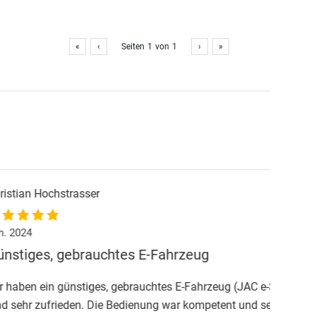
«
‹
Seiten
1
von
1
›
»
htes E-Fahrzeug
 gebrauchtes E-Fahrzeug (JAC e-S2) gekauft und
Bedienung war kompetent und sehr freundlich.