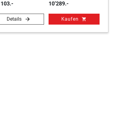
 103.-
10’289.-
Details
Kaufen
shopping_cart