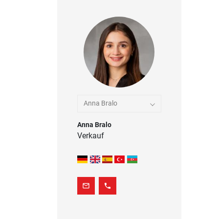
Anna Bralo
Anna Bralo
Verkauf
mail_outline
phone