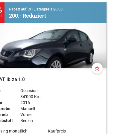
%
Rabatt auf CH Listenpreis 20.08.!
n Seat und vereinbaren Sie
200.- Reduziert
rt
n beraten Sie gerne online,
star_border
T Ibiza 1.0
p
Occasion
84’000 Km
hr
2016
riebe
Manuell
rieb
Vorne
ibstoff
Benzin
sing monatlich
Kaufpreis