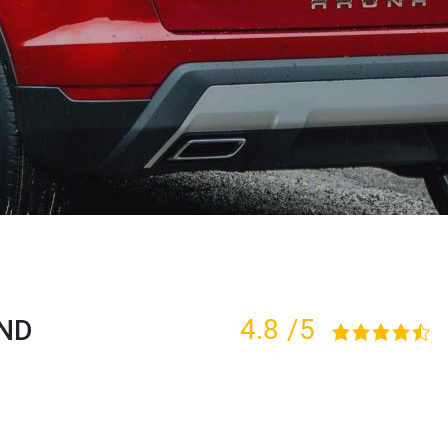
UND
4.8
/5
4,8 rating based