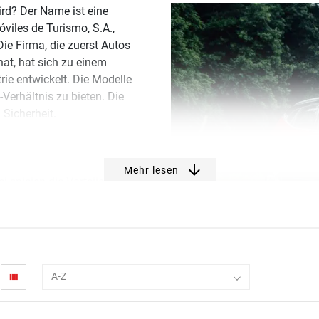
ird? Der Name ist eine
iles de Turismo, S.A.,
ie Firma, die zuerst Autos
hat, hat sich zu einem
ie entwickelt. Die Modelle
Verhältnis zu bieten. Die
 Sicherheit.
er Occasion von Seat? Mit
arken können wir Ihnen eine
Mehr lesen
spielen die Vorteile einer
n bis zu 30 % gegenüber dem
stätte servicieren lassen?
s verlassen: In unserer
A-Z
view_comfy
 Wartungs- und
n Zubehörabteilung veredeln