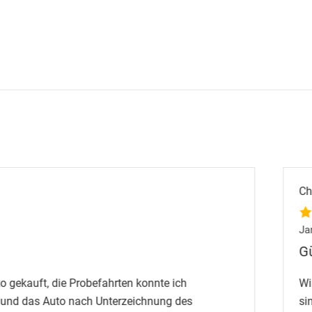
Christian Hochstrasser
Jan. 2024
Günstiges, gebrauc
rten konnte ich
Wir haben ein günstiges,
erzeichnung des
sind sehr zufrieden. Die 