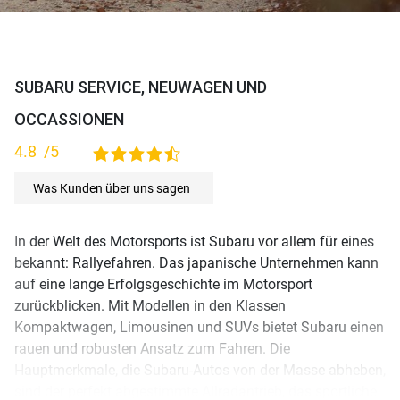
SUBARU SERVICE, NEUWAGEN UND
OCCASSIONEN
4.8
/5
4,8 rating based on 115 ratings
Was Kunden über uns sagen
In der Welt des Motorsports ist Subaru vor allem für eines
bekannt: Rallyefahren. Das japanische Unternehmen kann
auf eine lange Erfolgsgeschichte im Motorsport
zurückblicken. Mit Modellen in den Klassen
Kompaktwagen, Limousinen und SUVs bietet Subaru einen
rauen und robusten Ansatz zum Fahren. Die
Hauptmerkmale, die Subaru-Autos von der Masse abheben,
sind der perfekt abgestimmte Allradantrieb, das sportliche