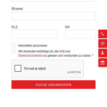
Strasse
PLZ
Ort
phone
mail_outline
Newsletter abonnieren
Mit Absenden bestätige ich, die
AGB
und
Datenschutzerklärung
gelesen und verstanden zu haben. *
SUCHE ABONNIEREN