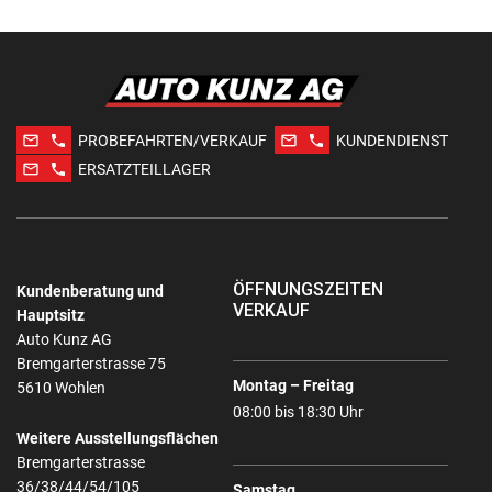
mail_outline
phone
mail_outline
phone
PROBEFAHRTEN/VERKAUF
KUNDENDIENST
mail_outline
phone
ERSATZTEILLAGER
ÖFFNUNGSZEITEN
Kundenberatung und
VERKAUF
Hauptsitz
Auto Kunz AG
Bremgarterstrasse 75
Montag – Freitag
5610 Wohlen
08:00 bis 18:30 Uhr
Weitere Ausstellungsflächen
Bremgarterstrasse
36/38/44/54/105
Samstag