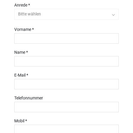
FAQs zu diesem Thema finden sie hier
Anrede *
Bitte wählen
Vorname *
Name *
E-Mail *
Telefonnummer
Mobil *