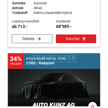
Getriebe
Automat
Antrieb
Allrad
Treibstoff
Elektro/Diesel Mild-Hybrid
Leasing monatlich
Kaufpreis
ab 713.-
68’989.-
Details
Kaufen
shopping_cart
34%
Aktions-Rabatt inkl. bis 20.08.!
2’000.- Reduziert
reduziert
star_border