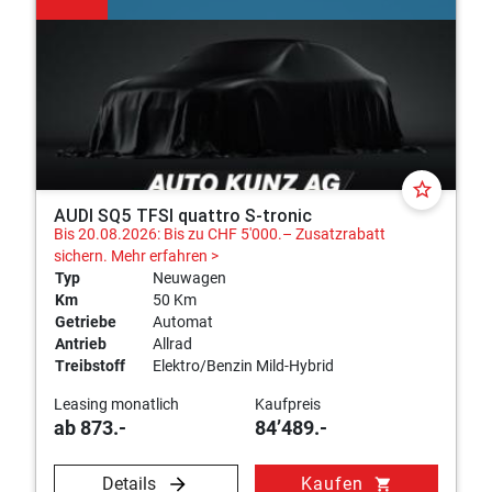
star_border
AUDI SQ5 TFSI quattro S-tronic
Bis 20.08.2026: Bis zu CHF 5'000.– Zusatzrabatt
sichern.
Mehr erfahren >
Typ
Neuwagen
Km
50 Km
Getriebe
Automat
Antrieb
Allrad
Treibstoff
Elektro/Benzin Mild-Hybrid
Leasing monatlich
Kaufpreis
ab 873.-
84’489.-
Details
Kaufen
shopping_cart