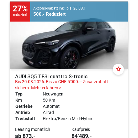
27%
Aktions-Rabatt inkl. bis 20.08.!
500.- Reduziert
reduziert
star_border
AUDI SQ5 TFSI quattro S-tronic
Bis 20.08.2026: Bis zu CHF 5'000.– Zusatzrabatt
sichern.
Mehr erfahren >
Typ
Neuwagen
Km
50 Km
Getriebe
Automat
Antrieb
Allrad
Treibstoff
Elektro/Benzin Mild-Hybrid
Leasing monatlich
Kaufpreis
ab 873.-
84’489.-