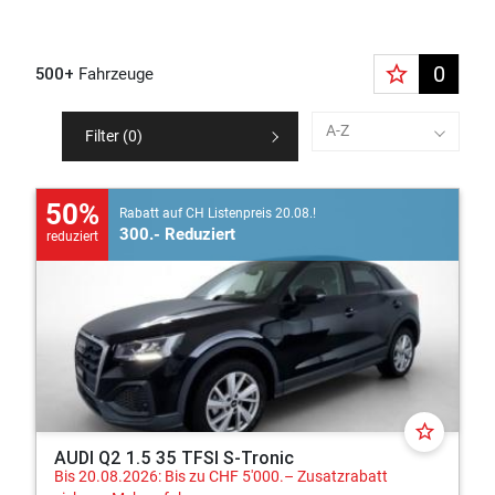
star_border
0
500+
Fahrzeuge
A-Z
Filter (
0
)
50%
Rabatt auf CH Listenpreis 20.08.!
300.- Reduziert
reduziert
star_border
AUDI Q2 1.5 35 TFSI S-Tronic
Bis 20.08.2026: Bis zu CHF 5'000.– Zusatzrabatt