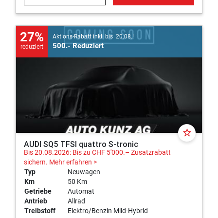
27%
Aktions-Rabatt inkl. bis 20.08.!
500.- Reduziert
reduziert
star_border
AUDI SQ5 TFSI quattro S-tronic
Bis 20.08.2026: Bis zu CHF 5'000.– Zusatzrabatt
sichern.
Mehr erfahren >
Typ
Neuwagen
Km
50 Km
Getriebe
Automat
Antrieb
Allrad
Treibstoff
Elektro/Benzin Mild-Hybrid