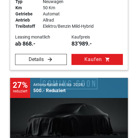
Typ
Neuwagen
Km
50 Km
Getriebe
Automat
Antrieb
Allrad
Treibstoff
Elektro/Benzin Mild-Hybrid
Leasing monatlich
Kaufpreis
ab 868.-
83’989.-
Details
Kaufen
shopping_cart
27%
Aktions-Rabatt inkl. bis 20.08.!
500.- Reduziert
reduziert