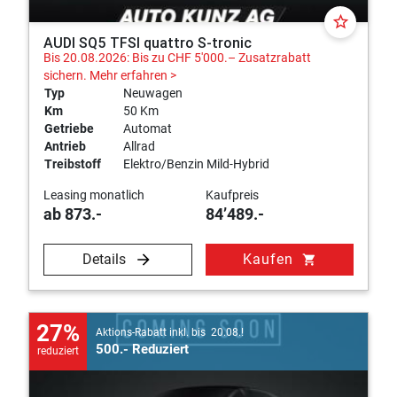
star_border
AUDI SQ5 TFSI quattro S-tronic
Bis 20.08.2026: Bis zu CHF 5'000.– Zusatzrabatt
sichern.
Mehr erfahren >
Typ
Neuwagen
Km
50 Km
Getriebe
Automat
Antrieb
Allrad
Treibstoff
Elektro/Benzin Mild-Hybrid
Leasing monatlich
Kaufpreis
ab 873.-
84’489.-
Details
Kaufen
shopping_cart
27%
Aktions-Rabatt inkl. bis 20.08.!
500.- Reduziert
reduziert