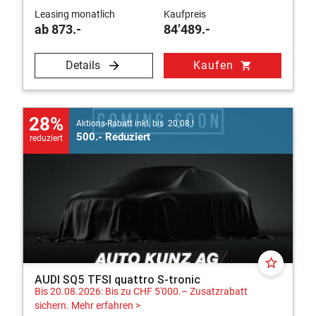
Leasing monatlich
Kaufpreis
ab 873.-
84’489.-
Details
Kaufen
shopping_cart
28%
Aktions-Rabatt inkl. bis 20.08.!
500.- Reduziert
reduziert
star_border
AUDI SQ5 TFSI quattro S-tronic
Bis 20.08.2026: Bis zu CHF 5'000.– Zusatzrabatt
sichern.
Mehr erfahren >