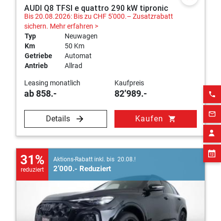
AUDI Q8 TFSI e quattro 290 kW tipronic
Bis 20.08.2026: Bis zu CHF 5'000.– Zusatzrabatt
sichern.
Mehr erfahren >
Typ
Neuwagen
Km
50 Km
Getriebe
Automat
Antrieb
Allrad
Leasing monatlich
Kaufpreis
ab 858.-
82’989.-
phone
mail_outline
Details
Kaufen
shopping_cart
31%
Aktions-Rabatt inkl. bis 20.08.!
2’000.- Reduziert
reduziert