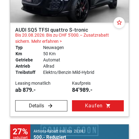
star_border
AUDI SQ5 TFSI quattro S-tronic
Bis 20.08.2026: Bis zu CHF 5'000.– Zusatzrabatt
sichern.
Mehr erfahren >
Typ
Neuwagen
Km
50 Km
Getriebe
Automat
Antrieb
Allrad
Treibstoff
Elektro/Benzin Mild-Hybrid
Leasing monatlich
Kaufpreis
ab 879.-
84’989.-
Details
Kaufen
shopping_cart
27%
Aktions-Rabatt inkl. bis 20.08.!
500.- Reduziert
reduziert