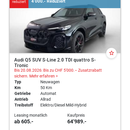
4’000.- Reduziert
reduziert
star_border
Audi Q5 SUV S-Line 2.0 TDI quattro S-
Tronic
Bis 20.08.2026: Bis zu CHF 5'000.– Zusatzrabatt
sichern.
Mehr erfahren >
Typ
Neuwagen
Km
50 Km
Getriebe
Automat
Antrieb
Allrad
Treibstoff
Elektro/Diesel Mild-Hybrid
Leasing monatlich
Kaufpreis
ab 605.-
64’989.-