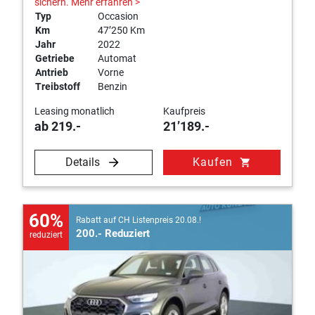
sichern.
Mehr erfahren >
Typ
Occasion
Km
47’250 Km
Jahr
2022
Getriebe
Automat
Antrieb
Vorne
Treibstoff
Benzin
Leasing monatlich
Kaufpreis
ab 219.-
21’189.-
Details
Kaufen
shopping_cart
60%
Rabatt auf CH Listenpreis 20.08.!
200.- Reduziert
reduziert