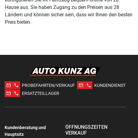
Hause aus. Sie haben Zugang zu den Preisen aus 28
Ländern und können sicher sein, dass wir Ihnen den besten
Preis bieten.
mail_outline
phone
mail_outline
phone
PROBEFAHRTEN/VERKAUF
KUNDENDIENST
mail_outline
phone
ERSATZTEILLAGER
ÖFFNUNGSZEITEN
Kundenberatung und
VERKAUF
Hauptsitz