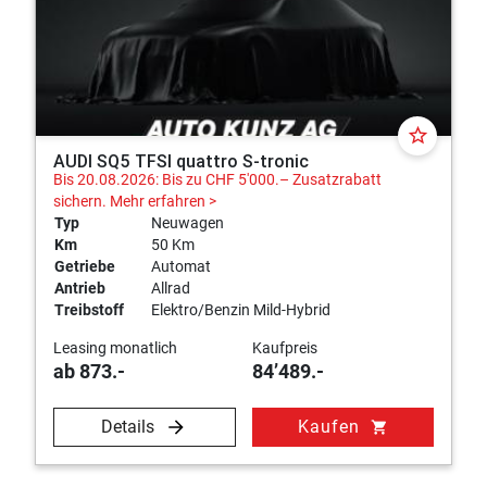
star_border
AUDI SQ5 TFSI quattro S-tronic
Bis 20.08.2026: Bis zu CHF 5'000.– Zusatzrabatt
sichern.
Mehr erfahren >
Typ
Neuwagen
Km
50 Km
Getriebe
Automat
Antrieb
Allrad
Treibstoff
Elektro/Benzin Mild-Hybrid
Leasing monatlich
Kaufpreis
ab 873.-
84’489.-
Details
Kaufen
shopping_cart