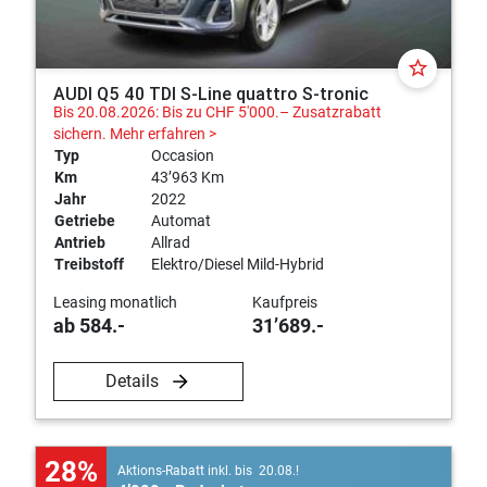
star_border
AUDI Q5 40 TDI S-Line quattro S-tronic
Bis 20.08.2026: Bis zu CHF 5'000.– Zusatzrabatt
sichern.
Mehr erfahren >
Typ
Occasion
Km
43’963 Km
Jahr
2022
Getriebe
Automat
Antrieb
Allrad
Treibstoff
Elektro/Diesel Mild-Hybrid
Leasing monatlich
Kaufpreis
ab 584.-
31’689.-
Details
28%
Aktions-Rabatt inkl. bis 20.08.!