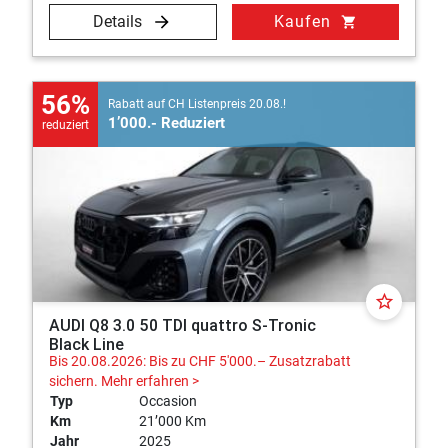
Details
Kaufen
shopping_cart
56%
Rabatt auf CH Listenpreis 20.08.!
1’000.- Reduziert
reduziert
star_border
AUDI Q8 3.0 50 TDI quattro S-Tronic
Black Line
Bis 20.08.2026: Bis zu CHF 5'000.– Zusatzrabatt
sichern.
Mehr erfahren >
Typ
Occasion
Km
21’000 Km
Jahr
2025