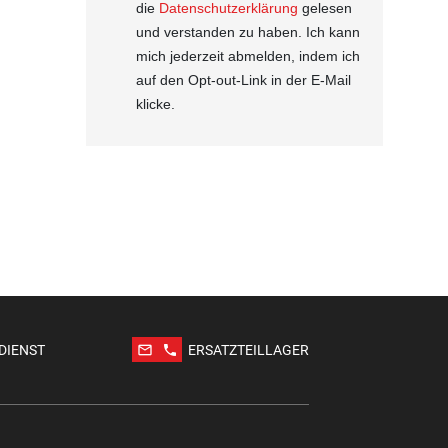
die
Datenschutzerklärung
gelesen
und verstanden zu haben. Ich kann
mich jederzeit abmelden, indem ich
auf den Opt-out-Link in der E-Mail
klicke.
mail_outline
phone
DIENST
ERSATZTEILLAGER