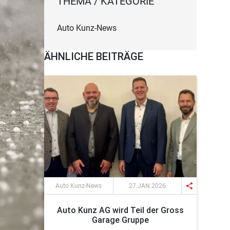
THEMA / KATEGORIE
Auto Kunz-News
ÄHNLICHE BEITRÄGE
share
Auto Kunz-News
27.JAN.2026
Auto Kunz AG wird Teil der Gross
Garage Gruppe