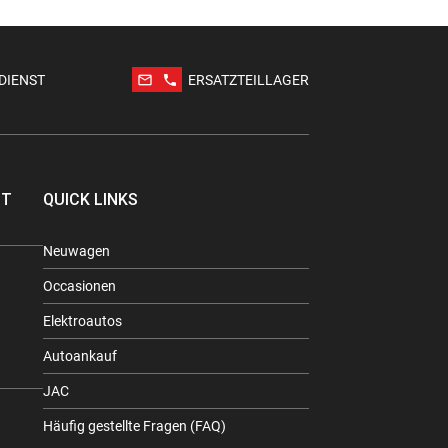
mail_outline
phone
DIENST
ERSATZTEILLAGER
TT
QUICK LINKS
Neuwagen
Occasionen
Elektroautos
Autoankauf
JAC
Häufig gestellte Fragen (FAQ)