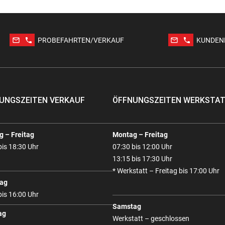
mail_outline
phone
mail_outline
phone
PROBEFAHRTEN/VERKAUF
KUNDEN
UNGSZEITEN VERKAUF
ÖFFNUNGSZEITEN WERKSTA
 – Freitag
Montag – Freitag
bis 18:30 Uhr
07:30 bis 12:00 Uhr
13:15 bis 17:30 Uhr
* Werkstatt – Freitag bis 17:00 Uhr
ag
bis 16:00 Uhr
Samstag
ag
Werkstatt – geschlossen