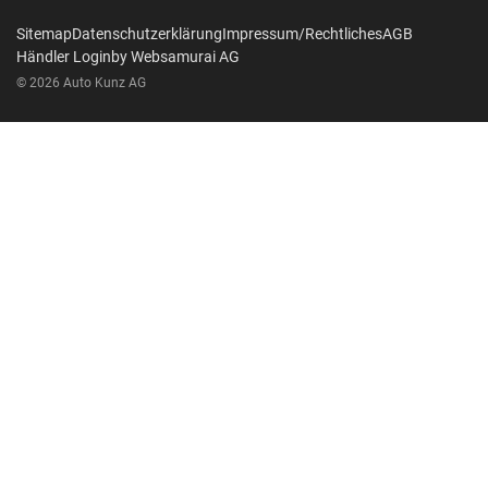
Sitemap
Datenschutzerklärung
Impressum/Rechtliches
AGB
Händler Login
by Web­sa­mu­rai AG
© 2026 Auto Kunz AG