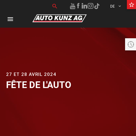
star_border
Suchen nach:
search
DE
menu
e geschlossen öffnet am Samstag um 08:00 bis 16:00 Uhr
27 ET 28 AVRIL 2024
FÊTE DE L'AUTO