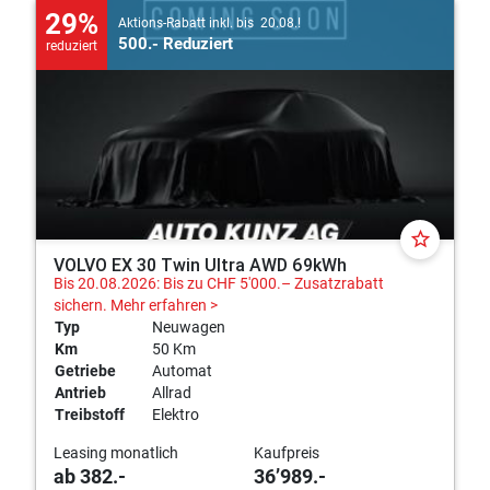
29%
Aktions-Rabatt inkl. bis 20.08.!
500.- Reduziert
reduziert
star_border
VOLVO EX 30 Twin Ultra AWD 69kWh
Bis 20.08.2026: Bis zu CHF 5'000.– Zusatzrabatt
sichern.
Mehr erfahren >
Typ
Neuwagen
Km
50 Km
Getriebe
Automat
Antrieb
Allrad
Treibstoff
Elektro
Leasing monatlich
Kaufpreis
ab 382.-
36’989.-