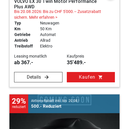
VOLVO EX 30 Twin Motor Performance
Plus AWD
Bis 20.08.2026: Bis zu CHF 5'000.– Zusatzrabatt
sichern.
Mehr erfahren >
Typ
Neuwagen
Km
50 Km
Getriebe
Automat
Antrieb
Allrad
Treibstoff
Elektro
Leasing monatlich
Kaufpreis
ab 367.-
35’489.-
Details
Kaufen
shopping_cart
29%
Aktions-Rabatt inkl. bis 20.08.!
500.- Reduziert
reduziert