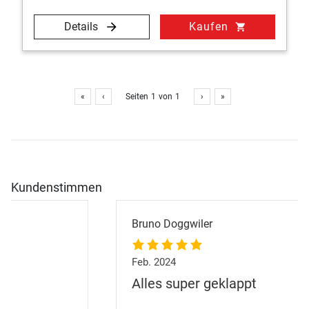
Details
Kaufen
shopping_cart
«
‹
Seiten
1
von
1
›
»
Kundenstimmen
Bruno Doggwiler
Feb. 2024
Alles super geklappt