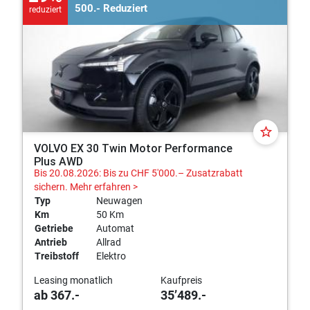
500.- Reduziert
reduziert
star_border
VOLVO EX 30 Twin Motor Performance
Plus AWD
Bis 20.08.2026: Bis zu CHF 5'000.– Zusatzrabatt
sichern.
Mehr erfahren >
Typ
Neuwagen
Km
50 Km
Getriebe
Automat
Antrieb
Allrad
Treibstoff
Elektro
Leasing monatlich
Kaufpreis
ab 367.-
35’489.-