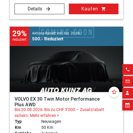
Details
Kaufen
shopping_cart
29%
Aktions-Rabatt inkl. bis 20.08.!
500.- Reduziert
reduziert
phone
mail_outline
star_border
VOLVO EX 30 Twin Motor Performance
Plus AWD
Bis 20.08.2026: Bis zu CHF 5'000.– Zusatzrabatt
sichern.
Mehr erfahren >
Typ
Neuwagen
Km
50 Km