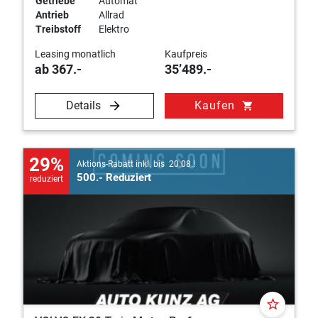
Getriebe
Automat
Antrieb
Allrad
Treibstoff
Elektro
Leasing monatlich
Kaufpreis
ab 367.-
35’489.-
Details
Kaufen
shopping_cart
29%
Aktions-Rabatt inkl. bis 20.08.!
500.- Reduziert
reduziert
star_border