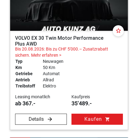
star_border
VOLVO EX 30 Twin Motor Performance
Plus AWD
Bis 20.08.2026: Bis zu CHF 5'000.– Zusatzrabatt
sichern.
Mehr erfahren >
Typ
Neuwagen
Km
50 Km
Getriebe
Automat
Antrieb
Allrad
Treibstoff
Elektro
Leasing monatlich
Kaufpreis
ab 367.-
35’489.-
Details
Kaufen
shopping_cart