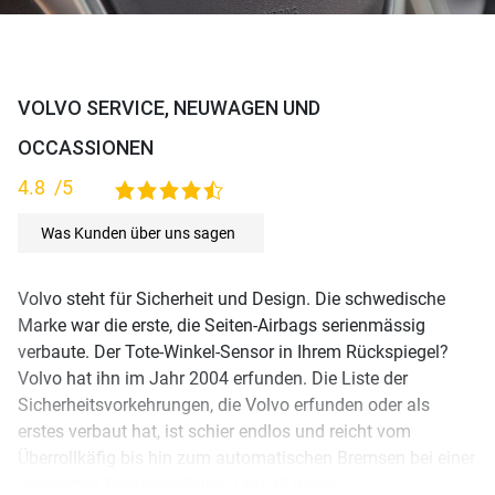
VOLVO SERVICE, NEUWAGEN UND
OCCASSIONEN
4.8
/5
4,8 rating based on 115 ratings
Was Kunden über uns sagen
Volvo steht für Sicherheit und Design. Die schwedische
Marke war die erste, die Seiten-Airbags serienmässig
verbaute. Der Tote-Winkel-Sensor in Ihrem Rückspiegel?
Volvo hat ihn im Jahr 2004 erfunden. Die Liste der
Sicherheitsvorkehrungen, die Volvo erfunden oder als
erstes verbaut hat, ist schier endlos und reicht vom
Überrollkäfig bis hin zum automatischen Bremsen bei einer
drohenden Frontalkollision. Und all diese