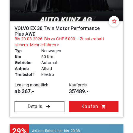
Entdecken Sie online unser Angebot an Fahrzeugen von
Volvo und vereinbaren Sie eine Probefahrt mit Ihrem
Traumwagen. Unsere Experten beraten Sie gerne online,
star_border
VOLVO EX 30 Twin Motor Performance
telefonisch oder vor Ort bei uns in Wohlen.
Plus AWD
Bis 20.08.2026: Bis zu CHF 5'000.– Zusatzrabatt
sichern.
Mehr erfahren >
Typ
Neuwagen
Km
50 Km
Getriebe
Automat
Antrieb
Allrad
Treibstoff
Elektro
Leasing monatlich
Kaufpreis
ab 367.-
35’489.-
Details
Kaufen
shopping_cart
29%
Aktions-Rabatt inkl. bis 20.08.!