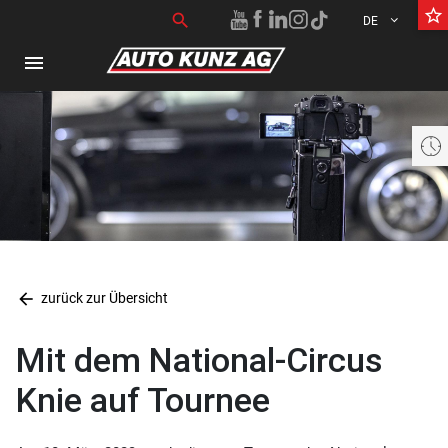
star_border
Suchen nach:
search
DE
menu
Aktuell geschlossen öffnet heute um 07:30 bis 18:30 Uhr
arrow_back
zurück zur Übersicht
Mit dem National-Circus
Knie auf Tournee