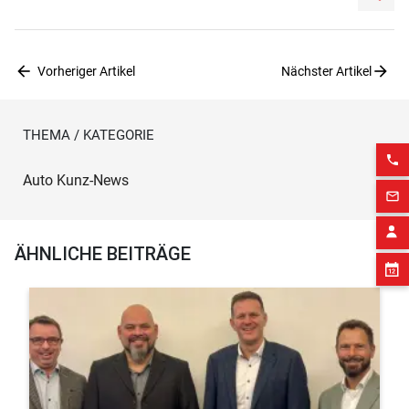
arrow_back
arrow_forward
Vorheriger Artikel
Nächster Artikel
THEMA / KATEGORIE
phone
Auto Kunz-News
mail_outline
ÄHNLICHE BEITRÄGE