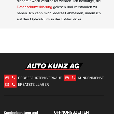
diesem Zweck verarbeitet werden. Ich bestätige, die
Datenschutzerklärung
gelesen und verstanden zu
haben. Ich kann mich jederzeit abmelden, indem ich
auf den Opt-out-Link in der E-Mail klicke.
mail_outline
phone
mail_outline
phone
PROBEFAHRTEN/VERKAUF
KUNDENDIENST
mail_outline
phone
ERSATZTEILLAGER
ÖFFNUNGSZEITEN
Kundenberatung und