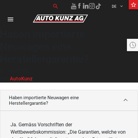
star_border
Suchen nach:
search
DE
menu
Haben importierte
Neuwagen eine
Aktuell geschlossen öffnet heute um 07:30 bis 18:30 Uhr
Herstellergarantie?
21. April 2022
AutoKunz
Von
Haben importierte Neuwagen eine
Herstellergarantie?
Ja. Gemäss Vorschriften der
Wettbewerbskommission: „Die Garantien, welche von