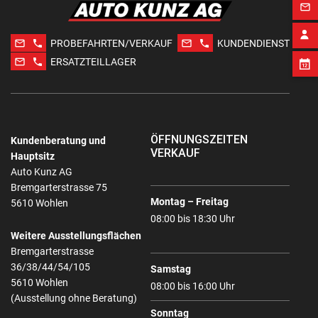
mail_outline
mail_outline
phone
mail_outline
phone
PROBEFAHRTEN/VERKAUF
KUNDENDIENST
mail_outline
phone
ERSATZTEILLAGER
ÖFFNUNGSZEITEN
Kundenberatung und
VERKAUF
Hauptsitz
Auto Kunz AG
Bremgarterstrasse 75
Montag – Freitag
5610 Wohlen
08:00 bis 18:30 Uhr
Weitere Ausstellungsflächen
Bremgarterstrasse
36/38/44/54/105
Samstag
5610 Wohlen
08:00 bis 16:00 Uhr
(Ausstellung ohne Beratung)
Sonntag