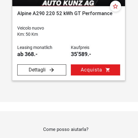
star_border
Alpine A290 220 52 kWh GT Performance
Veicolo nuovo
Km: 50 Km
Leasing monatlich
Kaufpreis
ab 368.-
35’589.-
Dettagli
Acquista
shopping_cart
Come posso aiutarla?