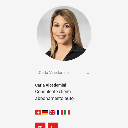
Carla Vicedomini
Carla Vicedomini
Consulente clienti
abbonamento auto
mail_outline
phone