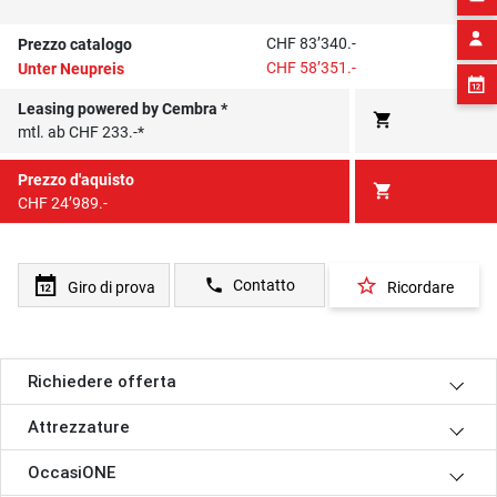
CHF 83’340.-
Prezzo catalogo
CHF 58’351.-
Unter Neupreis
Leasing powered by Cembra *
shopping_cart
mtl. ab CHF 233.-*
Prezzo d'aquisto
shopping_cart
CHF 24’989.-
star_border
phone
Contatto
Giro di prova
Ricordare
Richiedere offerta
Attrezzature
OccasiONE