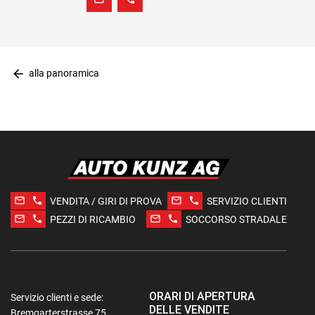
arrow_back
alla panoramica
mail_outline
phone
mail_outline
phone
VENDITA / GIRI DI PROVA
SERVIZIO CLIENTI
mail_outline
phone
mail_outline
phone
PEZZI DI RICAMBIO
SOCCORSO STRADALE
ORARI DI APERTURA
Servizio clienti e sede:
DELLE VENDITE
Bremgarterstrasse 75