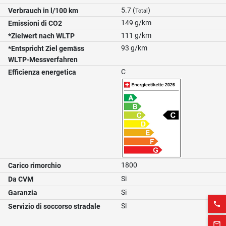
5.7 (
)
Verbrauch in l/100 km
Total
149 g/km
Emissioni di CO2
111 g/km
*Zielwert nach WLTP
93 g/km
*Entspricht Ziel gemäss
WLTP-Messverfahren
C
Efficienza energetica
1800
Carico rimorchio
Si
Da CVM
Si
Garanzia
phone
Si
Servizio di soccorso stradale
mail_outline