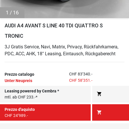
1 / 16
AUDI A4 AVANT S LINE 40 TDI QUATTRO S
TRONIC
3J Gratis Service, Navi, Matrix, Privacy, Rückfahrkamera,
PDC, ACC, AHK, 18" Leasing, Eintausch, Rückgaberecht
CHF 83’340.-
Prezzo catalogo
CHF 58’351.-
Unter Neupreis
Leasing powered by Cembra *
shopping_cart
mtl. ab CHF 233.-*
Prezzo d'aquisto
shopping_cart
CHF 24’989.-