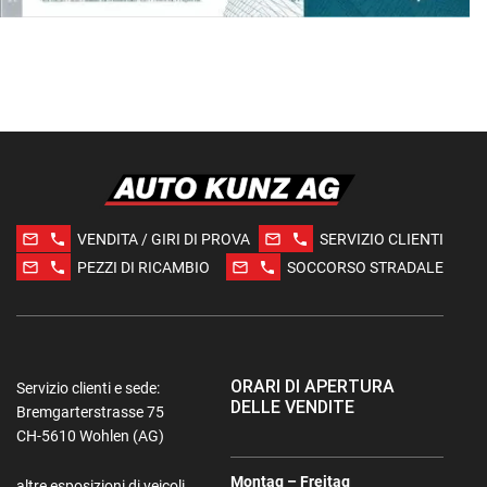
mail_outline
phone
mail_outline
phone
VENDITA / GIRI DI PROVA
SERVIZIO CLIENTI
mail_outline
phone
mail_outline
phone
PEZZI DI RICAMBIO
SOCCORSO STRADALE
ORARI DI APERTURA
Servizio clienti e sede:
DELLE VENDITE
Bremgarterstrasse 75
CH-5610 Wohlen (AG)
Montag – Freitag
altre esposizioni di veicoli