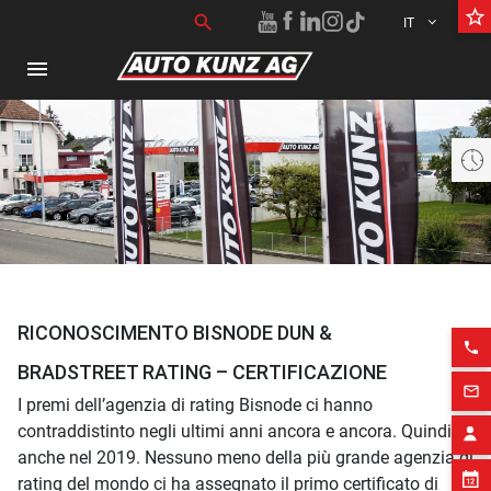
star_border
Ricerca per:
search
IT
menu
Aktuell geschlossen öffnet heute um 08:00 bis 16:00 Uhr
RICONOSCIMENTO BISNODE DUN &
phone
BRADSTREET RATING – CERTIFICAZIONE
mail_outline
I premi dell’agenzia di rating Bisnode ci hanno
contraddistinto negli ultimi anni ancora e ancora. Quindi
anche nel 2019. Nessuno meno della più grande agenzia di
rating del mondo ci ha assegnato il primo certificato di