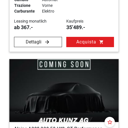
Trazione
Vorne
Carburante
Elektro
Leasing monatlich
Kaufpreis
ab 367.-
35’489.-
Dettagli
Acquista
shopping_cart
star_border