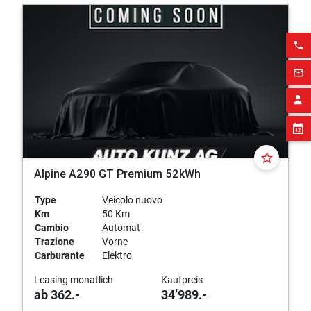
phone
mail_outline
star_border
Alpine A290 GT Premium 52kWh
Type
Veicolo nuovo
Km
50 Km
Cambio
Automat
Trazione
Vorne
Carburante
Elektro
Leasing monatlich
Kaufpreis
ab 362.-
34’989.-