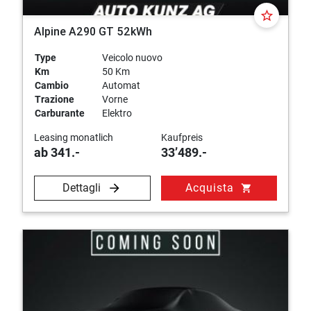
star_border
Alpine A290 GT 52kWh
Type
Veicolo nuovo
Km
50 Km
Cambio
Automat
Trazione
Vorne
Carburante
Elektro
Leasing monatlich
Kaufpreis
ab 341.-
33’489.-
Dettagli
Acquista
shopping_cart