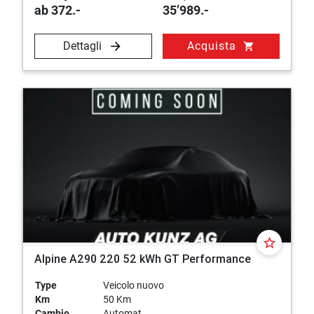
ab 372.-
35’989.-
Dettagli
Acquista
shopping_cart
star_border
Alpine A290 220 52 kWh GT Performance
Type
Veicolo nuovo
Km
50 Km
Cambio
Automat