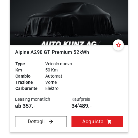
star_border
Alpine A290 GT Premium 52kWh
Type
Veicolo nuovo
Km
50 Km
Cambio
Automat
Trazione
Vorne
Carburante
Elektro
Leasing monatlich
Kaufpreis
ab 357.-
34’489.-
Dettagli
Acquista
shopping_cart