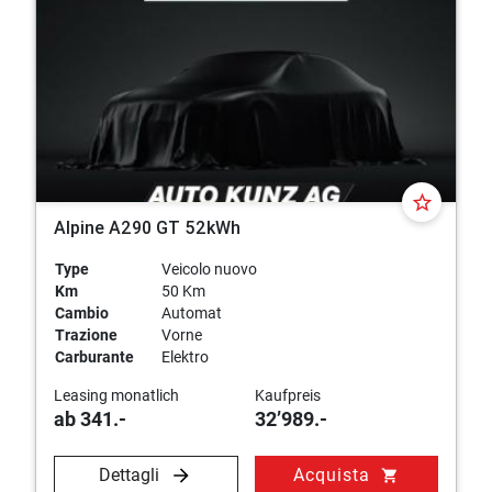
star_border
Alpine A290 GT 52kWh
Type
Veicolo nuovo
Km
50 Km
Cambio
Automat
Trazione
Vorne
Carburante
Elektro
Leasing monatlich
Kaufpreis
ab 341.-
32’989.-
Dettagli
Acquista
shopping_cart