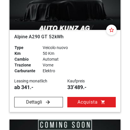
star_border
Alpine A290 GT 52kWh
Type
Veicolo nuovo
Km
50 Km
Cambio
Automat
Trazione
Vorne
Carburante
Elektro
Leasing monatlich
Kaufpreis
ab 341.-
33’489.-
Dettagli
Acquista
shopping_cart