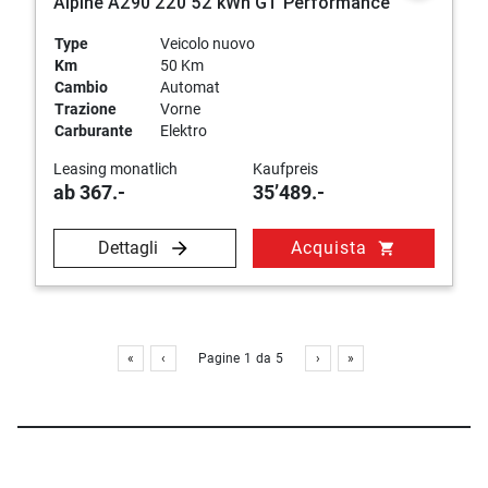
Alpine A290 220 52 kWh GT Performance
Type
Veicolo nuovo
Km
50 Km
Cambio
Automat
Trazione
Vorne
Carburante
Elektro
Leasing monatlich
Kaufpreis
ab 367.-
35’489.-
Dettagli
Acquista
shopping_cart
«
‹
Pagine
1
da
5
›
»