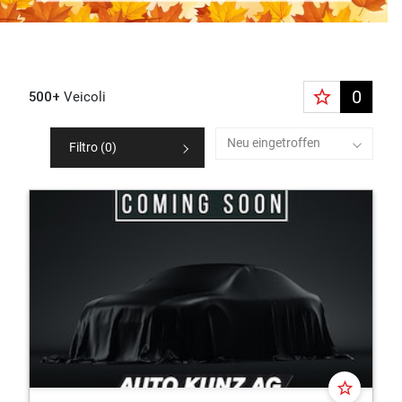
star_border
0
500+
Veicoli
Neu eingetroffen
Filtro (
0
)
star_border