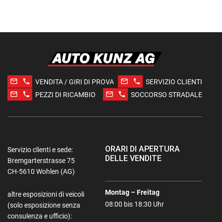
mail_outline
phone
mail_outline
phone
VENDITA / GIRI DI PROVA
SERVIZIO CLIENTI
mail_outline
phone
mail_outline
phone
PEZZI DI RICAMBIO
SOCCORSO STRADALE
ORARI DI APERTURA
Servizio clienti e sede:
DELLE VENDITE
Bremgarterstrasse 75
CH-5610 Wohlen (AG)
Montag – Freitag
altre esposizioni di veicoli
08:00 bis 18:30 Uhr
(solo esposizione senza
consulenza e ufficio):