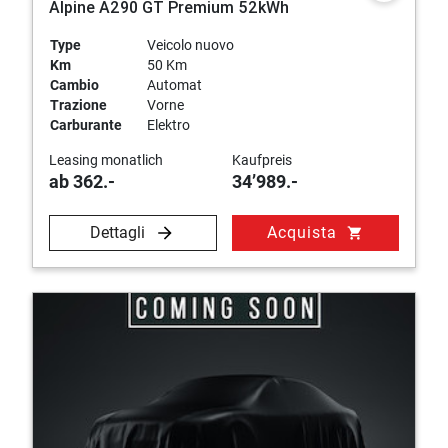
Alpine A290 GT Premium 52kWh
Type
Veicolo nuovo
Km
50 Km
Cambio
Automat
Trazione
Vorne
Carburante
Elektro
Leasing monatlich
Kaufpreis
ab 362.-
34’989.-
Dettagli
Acquista
shopping_cart