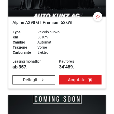
star_border
Alpine A290 GT Premium 52kWh
Type
Veicolo nuovo
Km
50 Km
Cambio
Automat
Trazione
Vorne
Carburante
Elektro
Leasing monatlich
Kaufpreis
ab 357.-
34’489.-
Dettagli
Acquista
shopping_cart