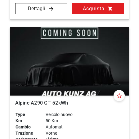
Dettagli
Acquista
shopping_cart
star_border
Alpine A290 GT 52kWh
Type
Veicolo nuovo
Km
50 Km
Cambio
Automat
Trazione
Vorne