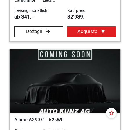
Carburante
Elektro
Leasing monatlich
Kaufpreis
ab 341.-
32’989.-
Dettagli
Acquista
shopping_cart
star_border
Alpine A290 GT 52kWh