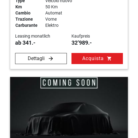
Type
Veicolo nuovo
Km
50 Km
Cambio
Automat
Trazione
Vorne
Carburante
Elektro
Leasing monatlich
Kaufpreis
ab 341.-
32’989.-
Dettagli
Acquista
shopping_cart