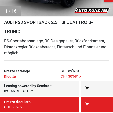
1 / 16
AUDI RS3 SPORTBACK 2.5 TSI QUATTRO S-
TRONIC
RS-Sportabgasanlage, RS Designpaket, Rückfahrkamera,
Distanzregler Rückgaberecht, Eintausch und Finanzierung
möglich
CHF 89’670.-
Prezzo catalogo
CHF 30’681.-
Ridotto
Leasing powered by Cembra *
shopping_cart
mtl. ab CHF 610.-*
Prezzo d'aquisto
shopping_cart
CHF 58’989.-