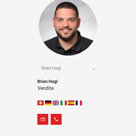
Brian Hagi
Brian Hagi
Vendita
mail_outline
phone