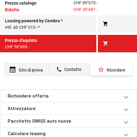
CHF 89’670.-
Prezzo catalogo
CHF 30’681.-
Ridotto
Leasing powered by Cembra *
shopping_cart
mtl. ab CHF 610.-*
Prezzo d'aquisto
shopping_cart
CHF 58’989.-
star_border
phone
Contatto
Giro di prova
Ricordare
Richiedere offerta
Attrezzature
Pacchetto SWISS auto nuove
Calcolare leasing