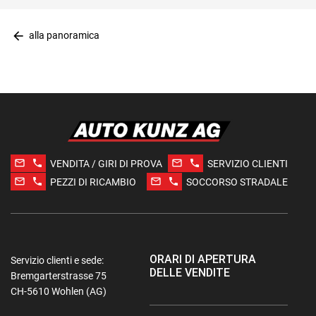
arrow_back
alla panoramica
mail_outline
phone
mail_outline
phone
VENDITA / GIRI DI PROVA
SERVIZIO CLIENTI
mail_outline
phone
mail_outline
phone
PEZZI DI RICAMBIO
SOCCORSO STRADALE
ORARI DI APERTURA
Servizio clienti e sede:
DELLE VENDITE
Bremgarterstrasse 75
CH-5610 Wohlen (AG)