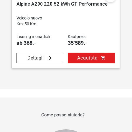
Alpine A290 220 52 kWh GT Performance
Veicolo nuovo
Km: 50 Km
Leasing monatlich
Kaufpreis
ab 368.-
35’589.-
Dettagli
Acquista
shopping_cart
Come posso aiutarla?