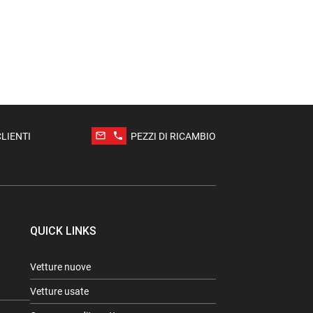
mail_outline
phone
CLIENTI
PEZZI DI RICAMBIO
QUICK LINKS
Vetture nuove
Vetture usate