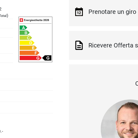
2
Prenotare un giro 
)
otal
Ricevere Offerta
.-