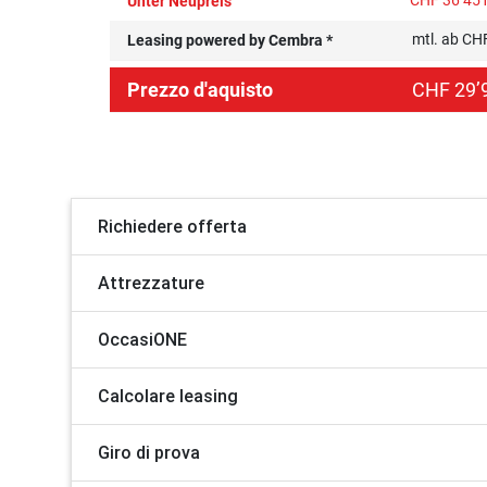
CHF 36’451
Unter Neupreis
mtl. ab CH
Leasing powered by Cembra *
Prezzo d'aquisto
CHF 29’9
Richiedere offerta
Attrezzature
OccasiONE
Calcolare leasing
Giro di prova