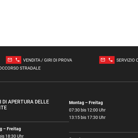
mail_outline
phone
mail_outline
phone
VENDITA / GIRI DI PROVA
SERVIZIO 
OCCORSO STRADALE
I DI APERTURA DELLE
Montag – Freitag
ITE
07:30 bis 12:00 Uhr
13:15 bis 17:30 Uhr
 – Freitag
bis 18:30 Uhr