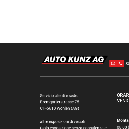
mail_outline
phone
S
ORAR
Servizio clienti e sede:
VEND
Bremgarterstrasse 75
CH-5610 Wohlen (AG)
Montag
altre esposizioni di veicoli
08:00 
(solo esposizione senza consulenza e