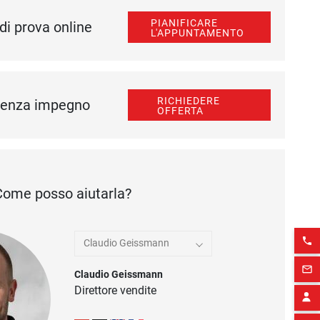
PIANIFICARE
di prova online
L'APPUNTAMENTO
RICHIEDERE
 senza impegno
OFFERTA
Come posso aiutarla?
phone
Claudio Geissmann
mail_outline
Claudio Geissmann
Direttore vendite