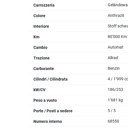
Geländewa
Carrozzeria
Anthrazit
Colore
Stoff schw
Interiore
80’000 Km
Km
Automat
Cambio
Allrad
Trazione
Benzin
Carburante
4 / 1’999 c
Cilindri / Cilindrata
186/253
kW/CV
1’681 kg
Peso a vuoto
5 / 5
Porte / Posti a sedere
68550
Numero interno