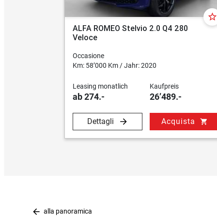
star_borde
ALFA ROMEO Stelvio 2.0 Q4 280
Veloce
Occasione
Km: 58’000 Km / Jahr: 2020
Leasing monatlich
Kaufpreis
ab 274.-
26’489.-
Dettagli
Acquista
shopping_cart
arrow_back
alla panoramica