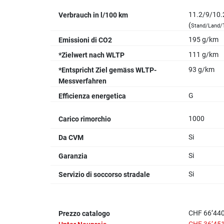
11.2/9/10.
Verbrauch in l/100 km
(
Stand/Land/T
195 g/km
Emissioni di CO2
111 g/km
*Zielwert nach WLTP
93 g/km
*Entspricht Ziel gemäss WLTP-
Messverfahren
G
Efficienza energetica
1000
Carico rimorchio
Si
Da CVM
Si
Garanzia
Si
Servizio di soccorso stradale
CHF 66’440
Prezzo catalogo