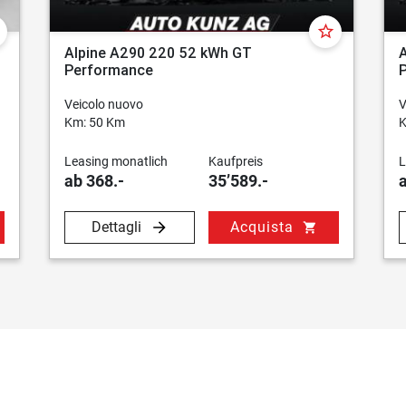
r
star_border
Alpine A290 220 52 kWh GT
Performance
Veicolo nuovo
V
Km: 50 Km
K
Leasing monatlich
Kaufpreis
L
ab 368.-
35’589.-
Dettagli
Acquista
shopping_cart