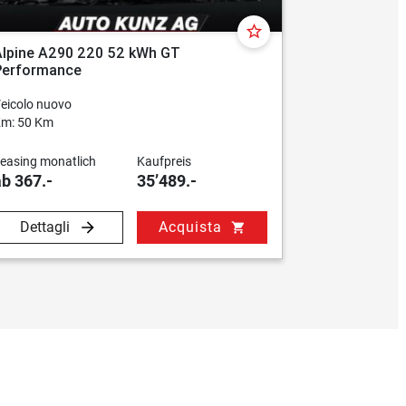
star_border
Alpine A290 220 52 kWh GT
Alpine A29
Performance
Performan
eicolo nuovo
Veicolo nuovo
m: 50 Km
Km: 50 Km
easing monatlich
Kaufpreis
Leasing mona
ab 367.-
35’489.-
ab 367.-
Dettagli
Acquista
Dettagli
shopping_cart