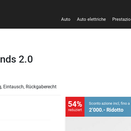
Auto
Auto elettriche
Prestazion
nds 2.0
g, Eintausch, Rückgaberecht
54%
Sconto azione incl, fino a
2’000.- Ridotto
reduziert