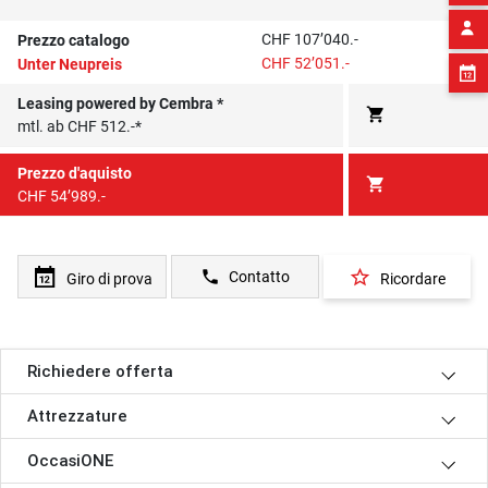
CHF 107’040.-
Prezzo catalogo
CHF 52’051.-
Unter Neupreis
Leasing powered by Cembra *
shopping_cart
mtl. ab CHF 512.-*
Prezzo d'aquisto
shopping_cart
CHF 54’989.-
star_border
phone
Contatto
Giro di prova
Ricordare
Richiedere offerta
Attrezzature
OccasiONE