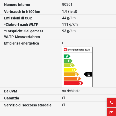
80361
Numero interno
1.9 (
)
Verbrauch in l/100 km
Total
44 g/km
Emissioni di CO2
111 g/km
*Zielwert nach WLTP
93 g/km
*Entspricht Ziel gemäss
WLTP-Messverfahren
E
Efficienza energetica
su richiesta
Da CVM
Si
Garanzia
phone
Si
Servizio di soccorso stradale
mail_outline