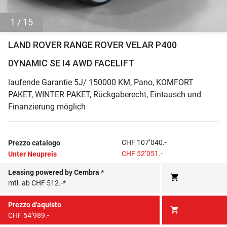
1 / 15
LAND ROVER RANGE ROVER VELAR P400
DYNAMIC SE I4 AWD FACELIFT
laufende Garantie 5J/ 150000 KM, Pano, KOMFORT
PAKET, WINTER PAKET, Rückgaberecht, Eintausch und
Finanzierung möglich
CHF 107’040.-
Prezzo catalogo
CHF 52’051.-
Unter Neupreis
Leasing powered by Cembra *
shopping_cart
mtl. ab CHF 512.-*
Prezzo d'aquisto
shopping_cart
CHF 54’989.-