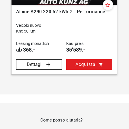
star_border
Alpine A290 220 52 kWh GT Performance
Veicolo nuovo
Km: 50 Km
Leasing monatlich
Kaufpreis
ab 368.-
35’589.-
Dettagli
Acquista
shopping_cart
Come posso aiutarla?