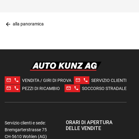
arrow_back
alla panoramica
mail_outline
phone
mail_outline
phone
VENDITA / GIRI DI PROVA
SERVIZIO CLIENTI
mail_outline
phone
mail_outline
phone
PEZZI DI RICAMBIO
SOCCORSO STRADALE
ORARI DI APERTURA
Servizio clienti e sede:
DELLE VENDITE
Bremgarterstrasse 75
CH-5610 Wohlen (AG)