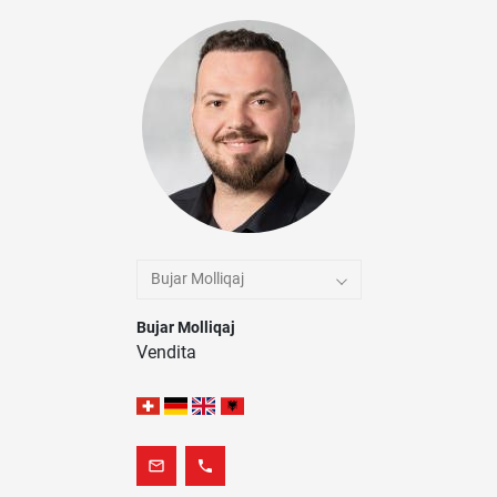
Bujar Molliqaj
Bujar Molliqaj
Vendita
mail_outline
phone