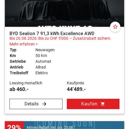
star_border
BYD Sealion 7 91,3 kWh Excellence AWD
Bis 20.08.2026: Bis zu CHF 5'000.– Zusatzrabatt sichern.
Mehr erfahren >
Typ
Neuwagen
Km
50 Km
Getriebe
Automat
Antrieb
Allrad
Treibstoff
Elektro
Leasing monatlich
Kaufpreis
ab 460.-
44’489.-
Details
Kaufen
shopping_cart
29%
Aktions-Rabatt inkl. bis 20.08.!