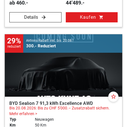
ab 460.-
44’489.-
Details
Kaufen
shopping_cart
29%
Aktions-Rabatt inkl. bis 20.08.!
300.- Reduziert
reduziert
star_border
BYD Sealion 7 91,3 kWh Excellence AWD
Bis 20.08.2026: Bis zu CHF 5'000.– Zusatzrabatt sichern.
Mehr erfahren >
Typ
Neuwagen
Km
50 Km