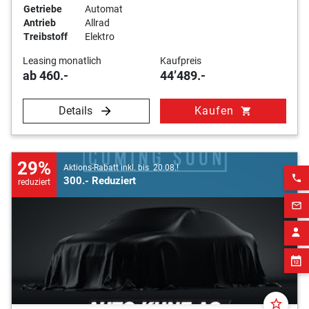
Getriebe
Automat
Antrieb
Allrad
Treibstoff
Elektro
Leasing monatlich
Kaufpreis
ab 460.-
44’489.-
Details
Kaufen
shopping_cart
29%
Aktions-Rabatt inkl. bis 20.08.!
phone
300.- Reduziert
reduziert
mail_outline
star_border