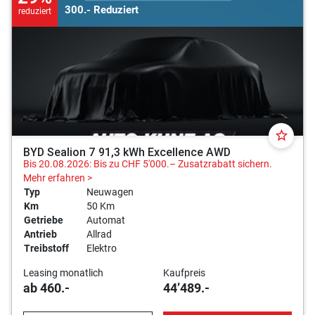
300.- Reduziert
reduziert
star_border
BYD Sealion 7 91,3 kWh Excellence AWD
Bis 20.08.2026: Bis zu CHF 5'000.– Zusatzrabatt sichern.
Mehr erfahren >
Typ
Neuwagen
Km
50 Km
Getriebe
Automat
Antrieb
Allrad
Treibstoff
Elektro
Leasing monatlich
Kaufpreis
ab 460.-
44’489.-