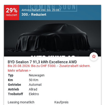
29%
Aktions-Rabatt inkl. bis 20.08.!
300.- Reduziert
reduziert
star_border
BYD Sealion 7 91,3 kWh Excellence AWD
Bis 20.08.2026: Bis zu CHF 5'000.– Zusatzrabatt sichern.
Mehr erfahren >
Typ
Neuwagen
Km
50 Km
Getriebe
Automat
Antrieb
Allrad
Treibstoff
Elektro
Leasing monatlich
Kaufpreis