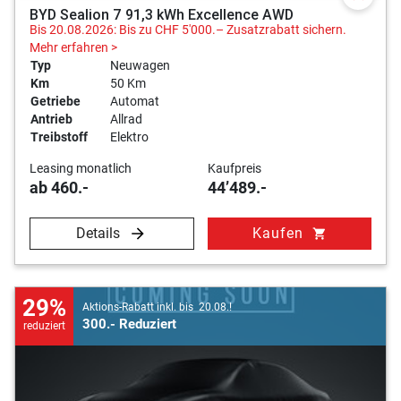
BYD Sealion 7 91,3 kWh Excellence AWD
Bis 20.08.2026: Bis zu CHF 5'000.– Zusatzrabatt sichern.
Mehr erfahren >
Typ
Neuwagen
Km
50 Km
Getriebe
Automat
Antrieb
Allrad
Treibstoff
Elektro
Leasing monatlich
Kaufpreis
ab 460.-
44’489.-
Details
Kaufen
shopping_cart
29%
Aktions-Rabatt inkl. bis 20.08.!
300.- Reduziert
reduziert