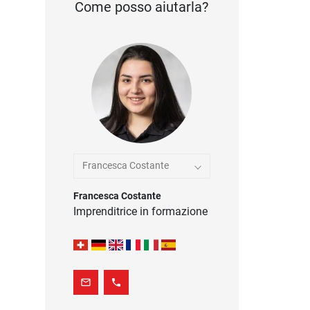
Come posso aiutarla?
Francesca Costante
Francesca Costante
Imprenditrice in formazione
mail_outline
phone