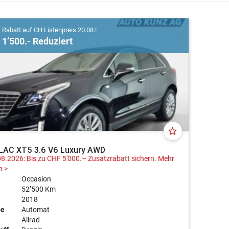
Rabatt auf CH Listenpreis 20.08.!
1’500.- Reduziert
star_border
LAC XT5 3.6 V6 Luxury AWD
08.2026: Bis zu CHF 5'000.– Zusatzrabatt sichern.
Mehr
n >
Occasion
52’500 Km
2018
be
Automat
Allrad