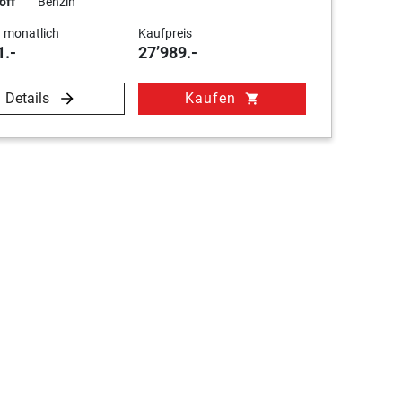
off
Benzin
 monatlich
Kaufpreis
1.-
27’989.-
Details
Kaufen
shopping_cart