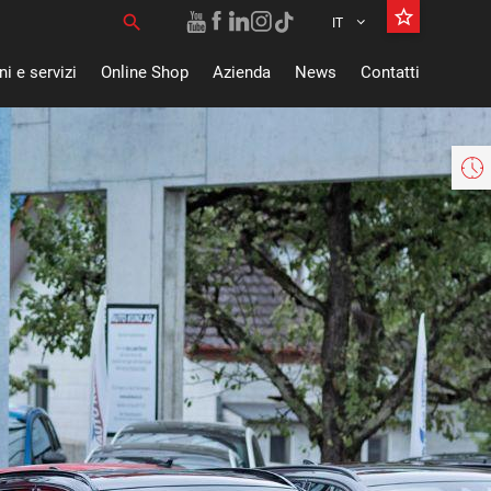
star_border
search
IT
Ricerca per:
i e servizi
Online Shop
Azienda
News
Contatti