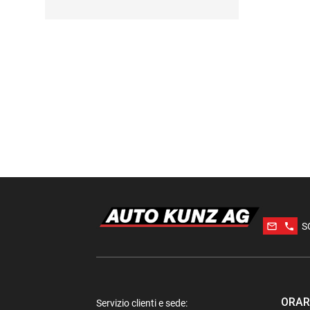
mail_outline
phone
S
ORAR
Servizio clienti e sede: