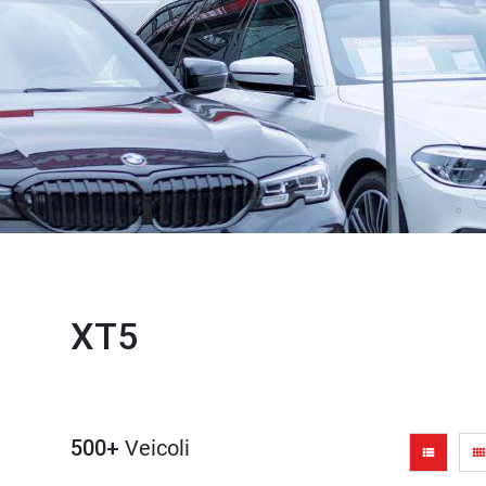
XT5
500+
Veicoli
view_list
view_comfy