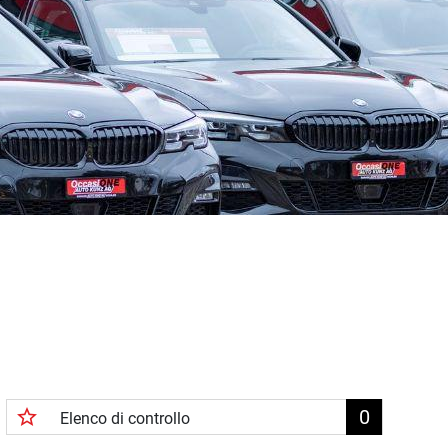
star_border
0
Elenco di controllo