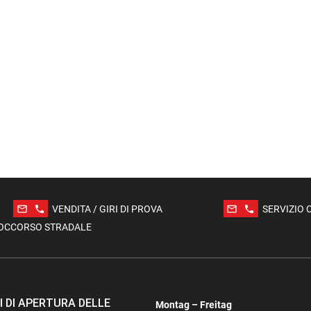
mail_outline
phone
mail_outline
phone
VENDITA / GIRI DI PROVA
SERVIZIO 
OCCORSO STRADALE
I DI APERTURA DELLE
Montag – Freitag