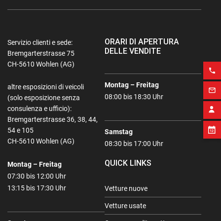
ORARI DI APERTURA
Servizio clienti e sede:
DELLE VENDITE
Bremgarterstrasse 75
CH-5610 Wohlen (AG)
phone
Montag – Freitag
altre esposizioni di veicoli
mail_outline
08:00 bis 18:30 Uhr
(solo esposizione senza
consulenza e ufficio):
Bremgarterstrasse 36, 38, 44,
54 e 105
Samstag
CH-5610 Wohlen (AG)
08:30 bis 17:00 Uhr
QUICK LINKS
Montag – Freitag
07:30 bis 12:00 Uhr
13:15 bis 17:30 Uhr
Vetture nuove
Vetture usate