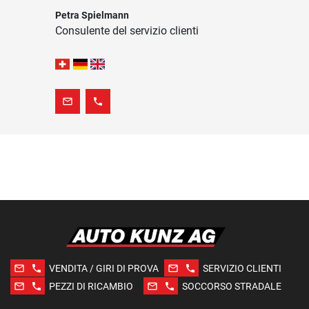
Petra Spielmann
Consulente del servizio clienti
mail_outline
phone
mail_outline
phone
mail_outline
phone
VENDITA / GIRI DI PROVA
SERVIZIO CLIENTI
mail_outline
phone
mail_outline
phone
PEZZI DI RICAMBIO
SOCCORSO STRADALE