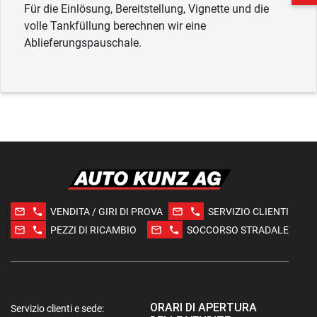
Für die Einlösung, Bereitstellung, Vignette und die
volle Tankfüllung berechnen wir eine
Ablieferungspauschale.
mail_outline
phone
mail_outline
phone
VENDITA / GIRI DI PROVA
SERVIZIO CLIENTI
mail_outline
phone
mail_outline
phone
PEZZI DI RICAMBIO
SOCCORSO STRADALE
ORARI DI APERTURA
Servizio clienti e sede: