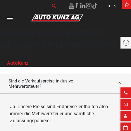
star_border
Ricerca per:
search
IT
menu
Sind die Verkaufspreise
inklusive Mehrwertsteuer?
Heute offen 08:00 bis 16:00 Uhr
21. April 2022
AutoKunz
Da
Sind die Verkaufspreise inklusive
Mehrwertsteuer?
phone
mail_outline
Ja. Unsere Preise sind Endpreise, enthalten also
immer die Mehrwertsteuer und sämtliche
Zulassungspapiere.