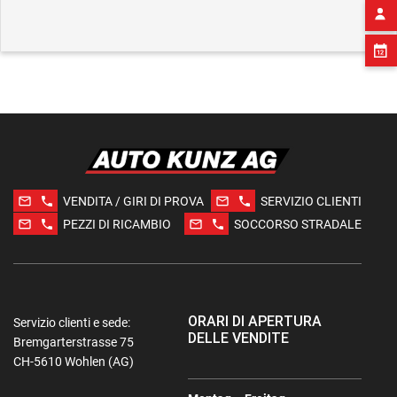
mail_outline
phone
mail_outline
phone
VENDITA / GIRI DI PROVA
SERVIZIO CLIENTI
mail_outline
phone
mail_outline
phone
PEZZI DI RICAMBIO
SOCCORSO STRADALE
ORARI DI APERTURA
Servizio clienti e sede:
DELLE VENDITE
Bremgarterstrasse 75
CH-5610 Wohlen (AG)