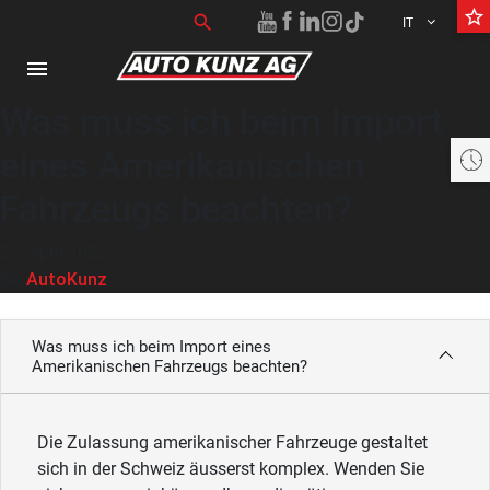
star_border
Ricerca per:
search
IT
menu
Was muss ich beim Import
eines Amerikanischen
te geschlossen öffnet am Montag um 07:30 bis 18:30 Uhr
Fahrzeugs beachten?
21. April 2022
AutoKunz
Da
Was muss ich beim Import eines
Amerikanischen Fahrzeugs beachten?
Die Zulassung amerikanischer Fahrzeuge gestaltet
sich in der Schweiz äusserst komplex. Wenden Sie