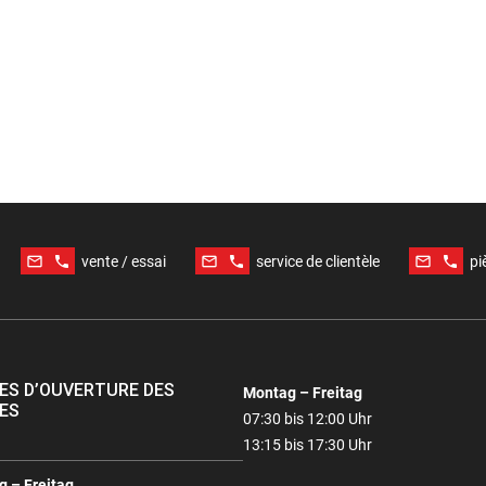
mail_outline
phone
mail_outline
phone
mail_outline
phone
vente / essai
service de clientèle
pi
ES D’OUVERTURE DES
Montag – Freitag
ES
07:30 bis 12:00 Uhr
13:15 bis 17:30 Uhr
 – Freitag