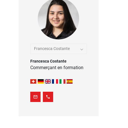
Francesca Costante
Francesca Costante
Commerçant en formation
mail_outline
phone