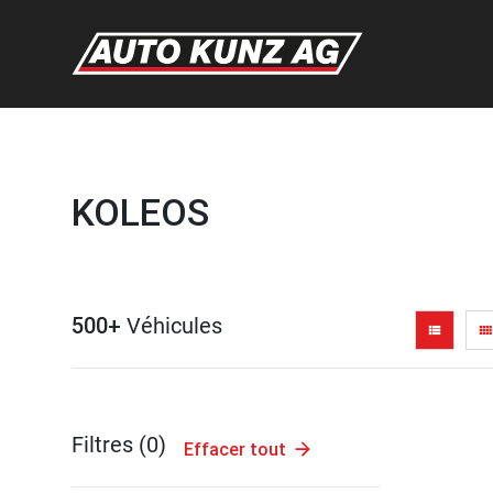
KOLEOS
500+
Véhicules
view_list
view_comfy
Filtres (
0
)
Effacer tout