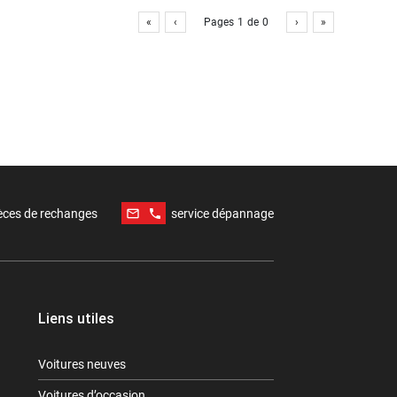
«
‹
Pages
1
de
0
›
»
mail_outline
phone
èces de rechanges
service dépannage
Liens utiles
Voitures neuves
Voitures d’occasion