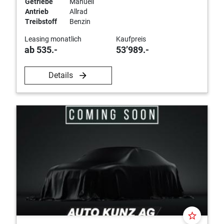
Getriebe
Manuell
Antrieb
Allrad
Treibstoff
Benzin
Leasing monatlich
Kaufpreis
ab 535.-
53’989.-
Details
star_border