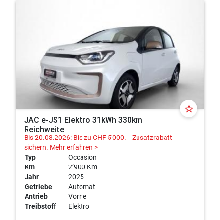
star_border
JAC e-JS1 Elektro 31kWh 330km
Reichweite
Bis 20.08.2026: Bis zu CHF 5'000.– Zusatzrabatt
sichern.
Mehr erfahren >
Typ
Occasion
Km
2’900 Km
Jahr
2025
Getriebe
Automat
Antrieb
Vorne
Treibstoff
Elektro