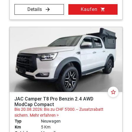
Details
Kaufen
shopping_cart
star_border
JAC Camper T8 Pro Benzin 2.4 AWD
ModCap Compact
Bis 20.08.2026: Bis zu CHF 5'000.– Zusatzrabatt
sichern.
Mehr erfahren >
Typ
Neuwagen
Km
5 Km