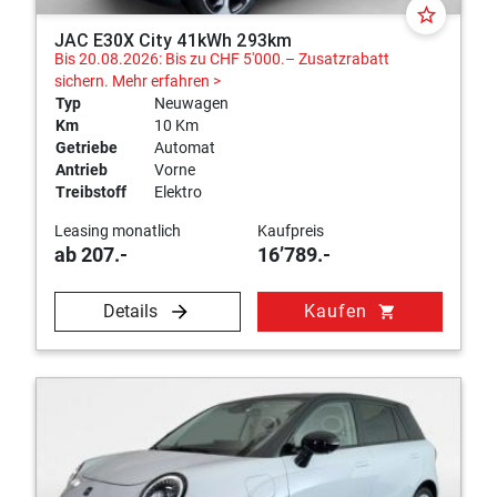
star_border
JAC E30X City 41kWh 293km
Bis 20.08.2026: Bis zu CHF 5'000.– Zusatzrabatt
sichern.
Mehr erfahren >
Typ
Neuwagen
Km
10 Km
Getriebe
Automat
Antrieb
Vorne
Treibstoff
Elektro
Leasing monatlich
Kaufpreis
ab 207.-
16’789.-
Details
Kaufen
shopping_cart