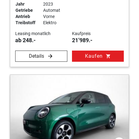
Jahr
2023
Getriebe
Automat
Antrieb
Vorne
Treibstoff
Elektro
Leasing monatlich
Kaufpreis
ab 248.-
21’989.-
Details
Kaufen
shopping_cart