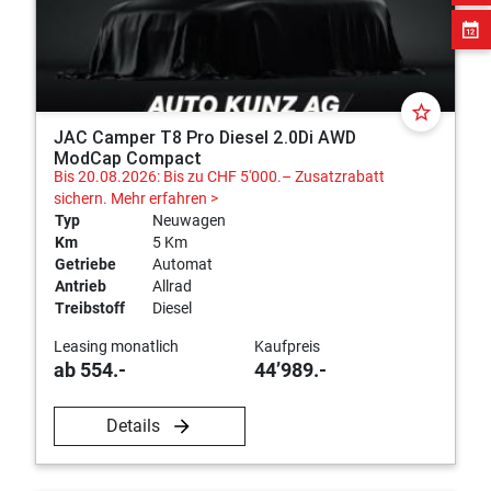
star_border
JAC Camper T8 Pro Diesel 2.0Di AWD
ModCap Compact
Bis 20.08.2026: Bis zu CHF 5'000.– Zusatzrabatt
sichern.
Mehr erfahren >
Typ
Neuwagen
Km
5 Km
Getriebe
Automat
Antrieb
Allrad
Treibstoff
Diesel
Leasing monatlich
Kaufpreis
ab 554.-
44’989.-
Details