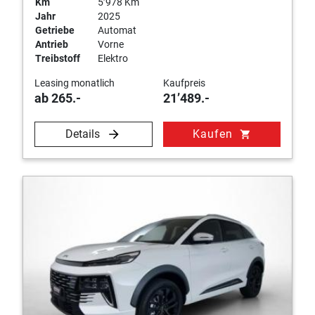
Km
5’978 Km
Jahr
2025
Getriebe
Automat
Antrieb
Vorne
Treibstoff
Elektro
Leasing monatlich
Kaufpreis
ab 265.-
21’489.-
Details
Kaufen
shopping_cart