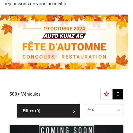
réjouissons de vous accueillir !
star_border
0
500+
Véhicules
A-Z
Filtres (
0
)