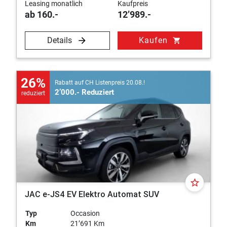
Leasing monatlich
Kaufpreis
ab 160.-
12’989.-
Details
Kaufen
shopping_cart
26%
Rabatt auf CH Listenpreis 20.08.!
2’000.- Reduziert
reduziert
star_border
JAC e-JS4 EV Elektro Automat SUV
Typ
Occasion
Km
21’691 Km