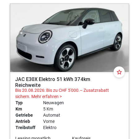
star_border
JAC E30X Elektro 51 kWh 374km
Reichweite
Bis 20.08.2026: Bis zu CHF 5'000.– Zusatzrabatt
sichern.
Mehr erfahren >
Typ
Neuwagen
Km
5 Km
Getriebe
Automat
Antrieb
Vorne
Treibstoff
Elektro
Leasing monatlich
Kaufpreis