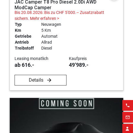
JAC Camper T8 Pro Diesel 2.0Di AWD
ModCap Camper
Bis 20.08.2026: Bis zu CHF 5'000.– Zusatzrabatt
sichern.
Mehr erfahren >
Typ
Neuwagen
Km
5 Km
Getriebe
Automat
Antrieb
Allrad
Treibstoff
Diesel
Leasing monatlich
Kaufpreis
ab 616.-
49’989.-
Details
phone
mail_outline