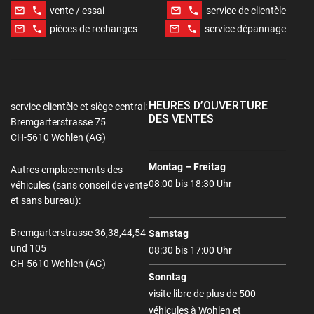
mail_outline
phone
mail_outline
phone
vente / essai
service de clientèle
mail_outline
phone
mail_outline
phone
pièces de rechanges
service dépannage
HEURES D’OUVERTURE
service clientèle et siège central:
DES VENTES
Bremgarterstrasse 75
CH-5610 Wohlen (AG)
Montag – Freitag
Autres emplacements des
08:00 bis 18:30 Uhr
véhicules (sans conseil de vente
et sans bureau):
Bremgarterstrasse 36,38,44,54
Samstag
und 105
08:30 bis 17:00 Uhr
CH-5610 Wohlen (AG)
Sonntag
visite libre de plus de 500
véhicules à Wohlen et