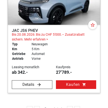
star_border
JAC JS6 PHEV
Bis 20.08.2026: Bis zu CHF 5'000.– Zusatzrabatt
sichern.
Mehr erfahren >
Typ
Neuwagen
Km
5 Km
Getriebe
Automat
Antrieb
Vorne
Leasing monatlich
Kaufpreis
ab 342.-
27’789.-
Details
Kaufen
shopping_cart