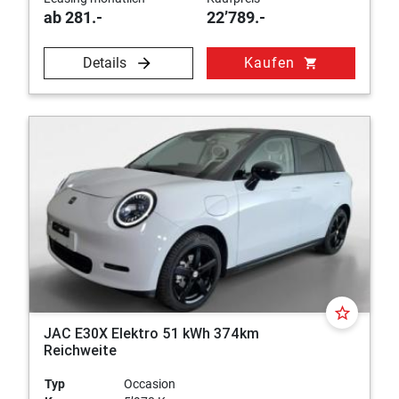
ab 281.-
22’789.-
Details
Kaufen
shopping_cart
star_border
JAC E30X Elektro 51 kWh 374km
Reichweite
Typ
Occasion