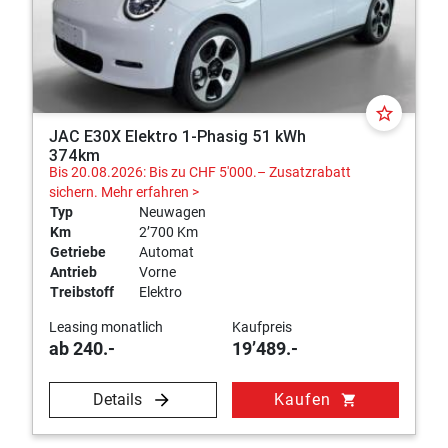
star_border
JAC E30X Elektro 1-Phasig 51 kWh
374km
Bis 20.08.2026: Bis zu CHF 5'000.– Zusatzrabatt
sichern.
Mehr erfahren >
Typ
Neuwagen
Km
2’700 Km
Getriebe
Automat
Antrieb
Vorne
Treibstoff
Elektro
Leasing monatlich
Kaufpreis
ab 240.-
19’489.-
Details
Kaufen
shopping_cart