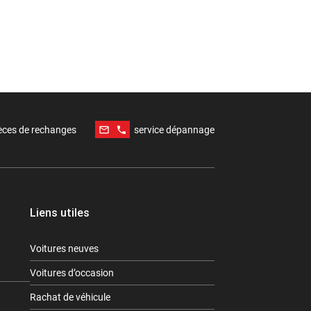
mail_outline
phone
èces de rechanges
service dépannage
Liens utiles
Voitures neuves
Voitures d’occasion
Rachat de véhicule