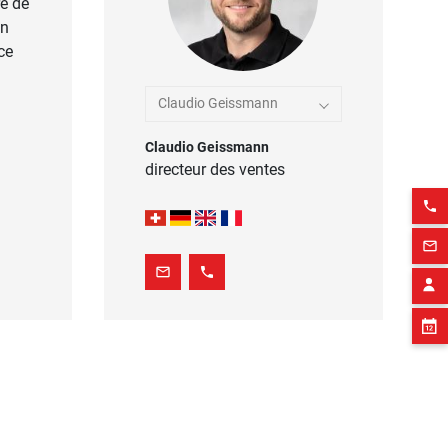
e de
en
ce
Claudio Geissmann
Claudio Geissmann
directeur des ventes
phone
mail_outline
mail_outline
phone