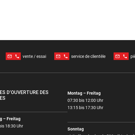
mail_outline
phone
mail_outline
phone
mail_outline
phone
vente / essai
service de clientèle
pi
ES D’OUVERTURE DES
Montag – Freitag
ES
07:30 bis 12:00 Uhr
13:15 bis 17:30 Uhr
 – Freitag
bis 18:30 Uhr
Sonntag