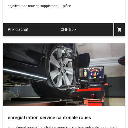
enjoliveur de roue en supplément, 1 pièce
shopping_cart
Prix d'achat
CHF 89.-
enregistration service cantonale roues
supplément pour enregistration auprés le service cantonale pour les set