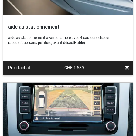
aide au stationnement
aide au stationnement avant et arrière avec 4 capteurs chacun
(acoustique, sans peinture, avant désactivable)
shopping_cart
Prix d'achat
CHF 1’589.-