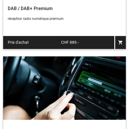
DAB / DAB+ Premium
réception radio numérique premium
shopping_cart
Prix d'achat
CHF 889.-