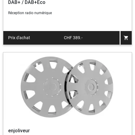
DAB+ / DAB+Eco
Réception radio numérique
shopping_cart
Prix d'achat
CHF 389.-
enjoliveur