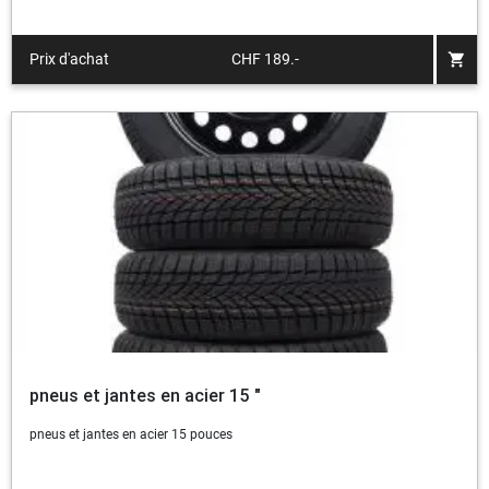
shopping_cart
Prix d'achat
CHF 189.-
pneus et jantes en acier 15 "
pneus et jantes en acier 15 pouces