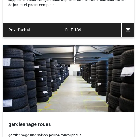
de jantes et pneus complets
shopping_cart
Prix d'achat
CHF 189.-
gardiennage roues
gardiennage une saison pour 4 roues/pneus