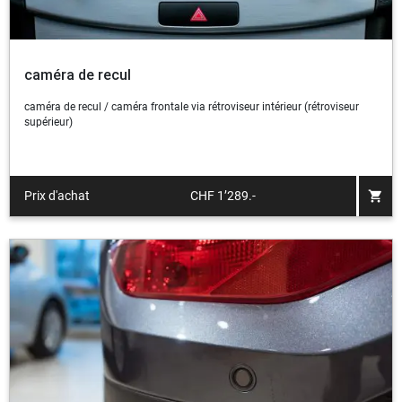
caméra de recul
caméra de recul / caméra frontale via rétroviseur intérieur (rétroviseur
supérieur)
shopping_cart
Prix d'achat
CHF 1’289.-