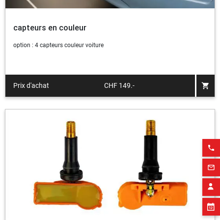
capteurs en couleur
option : 4 capteurs couleur voiture
shopping_cart
Prix d'achat
CHF 149.-
phone
mail_outline