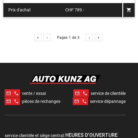
shopping_cart
Prix d'achat
CHF 789.-
«
‹
Pages
1
de
3
›
»
mail_outline
phone
mail_outline
phone
vente / essai
service de clientèle
mail_outline
phone
mail_outline
phone
pièces de rechanges
service dépannage
HEURES D’OUVERTURE
service clientèle et siège central: