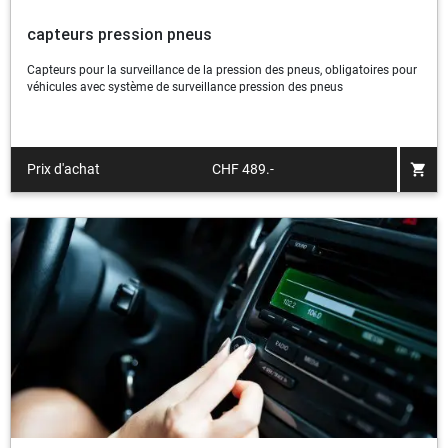
capteurs pression pneus
Capteurs pour la surveillance de la pression des pneus, obligatoires pour
véhicules avec système de surveillance pression des pneus
shopping_cart
Prix d'achat
CHF 489.-