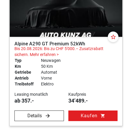
star_border
Alpine A290 GT Premium 52kWh
Bis 20.08.2026: Bis zu CHF 5'000.– Zusatzrabatt
sichern.
Mehr erfahren >
Typ
Neuwagen
Km
50 Km
Getriebe
Automat
Antrieb
Vorne
Treibstoff
Elektro
Leasing monatlich
Kaufpreis
ab 357.-
34’489.-
Details
Kaufen
shopping_cart