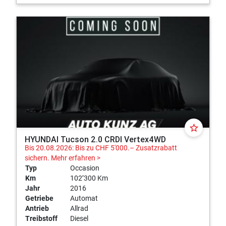
star_border
HYUNDAI Tucson 2.0 CRDI Vertex4WD
Bis 20.08.2026: Bis zu CHF 5'000.– Zusatzrabatt
sichern.
Mehr erfahren >
Typ
Occasion
Km
102’300 Km
Jahr
2016
Getriebe
Automat
Antrieb
Allrad
Treibstoff
Diesel