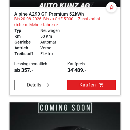
star_border
Alpine A290 GT Premium 52kWh
Bis 20.08.2026: Bis zu CHF 5'000.– Zusatzrabatt
sichern.
Mehr erfahren >
Typ
Neuwagen
Km
50 Km
Getriebe
Automat
Antrieb
Vorne
Treibstoff
Elektro
Leasing monatlich
Kaufpreis
ab 357.-
34’489.-
Details
Kaufen
shopping_cart