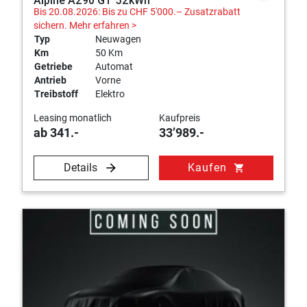
Alpine A290 GT 52kWh
Bis 20.08.2026: Bis zu CHF 5'000.– Zusatzrabatt
sichern.
Mehr erfahren >
Typ
Neuwagen
Km
50 Km
Getriebe
Automat
Antrieb
Vorne
Treibstoff
Elektro
Leasing monatlich
Kaufpreis
ab 341.-
33’989.-
Details
Kaufen
shopping_cart