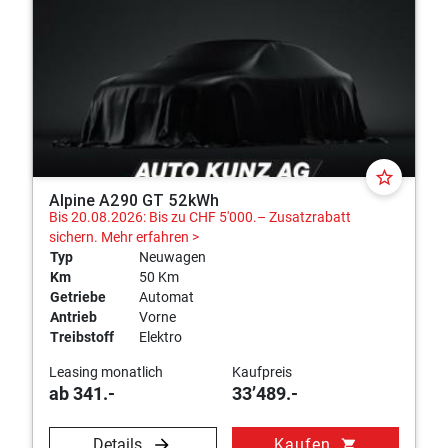
star_border
Alpine A290 GT 52kWh
Bis 20.08.2026: Bis zu CHF 5'000.– Zusatzrabatt
sichern.
Mehr erfahren >
Typ
Neuwagen
Km
50 Km
Getriebe
Automat
Antrieb
Vorne
Treibstoff
Elektro
Leasing monatlich
Kaufpreis
ab 341.-
33’489.-
Details
Kaufen
shopping_cart