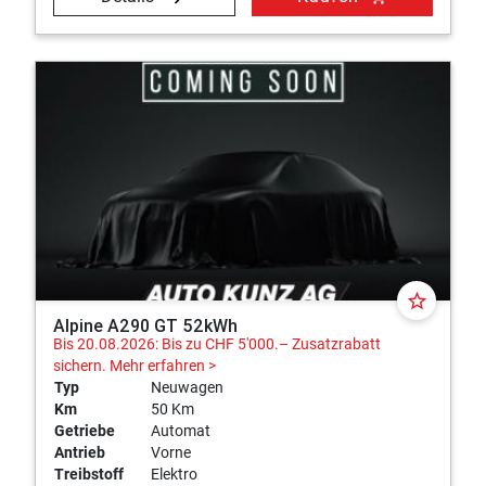
star_border
Alpine A290 GT 52kWh
Bis 20.08.2026: Bis zu CHF 5'000.– Zusatzrabatt
sichern.
Mehr erfahren >
Typ
Neuwagen
Km
50 Km
Getriebe
Automat
Antrieb
Vorne
Treibstoff
Elektro