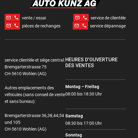
mail_outline
phone
mail_outline
phone
vente / essai
service de clientèle
mail_outline
phone
mail_outline
phone
pièces de rechanges
service dépannage
HEURES D’OUVERTURE
service clientèle et siège central:
DES VENTES
Bremgarterstrasse 75
CH-5610 Wohlen (AG)
Montag – Freitag
Autres emplacements des
08:00 bis 18:30 Uhr
véhicules (sans conseil de vente
et sans bureau):
Bremgarterstrasse 36,38,44,54
Samstag
und 105
08:30 bis 17:00 Uhr
CH-5610 Wohlen (AG)
Sonntag