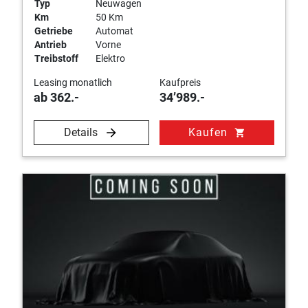
Typ
Neuwagen
Km
50 Km
Getriebe
Automat
Antrieb
Vorne
Treibstoff
Elektro
Leasing monatlich
Kaufpreis
ab 362.-
34’989.-
Details
Kaufen
shopping_cart