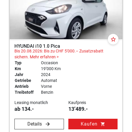
star_border
HYUNDAI i10 1.0 Pica
Bis 20.08.2026: Bis zu CHF 5'000.– Zusatzrabatt
sichern.
Mehr erfahren >
Typ
Occasion
Km
19’000 Km
Jahr
2024
Getriebe
Automat
Antrieb
Vorne
Treibstoff
Benzin
Leasing monatlich
Kaufpreis
ab 134.-
13’489.-
Details
Kaufen
shopping_cart