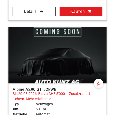
Details
Kaufen
shopping_cart
star_border
Alpine A290 GT 52kWh
Bis 20.08.2026: Bis zu CHF 5'000.– Zusatzrabatt
sichern.
Mehr erfahren >
Typ
Neuwagen
Km
50 Km
Getriebe
Automat