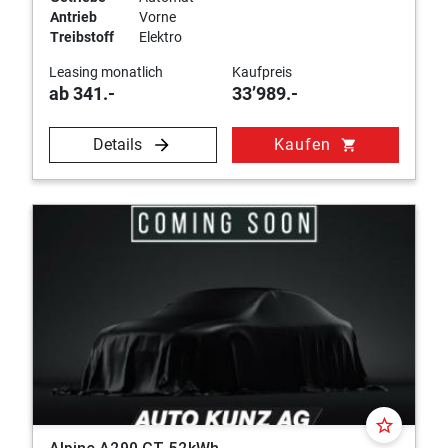
Antrieb
Vorne
Treibstoff
Elektro
Leasing monatlich
Kaufpreis
ab 341.-
33’989.-
Details
Kaufen
shopping_cart
star_border