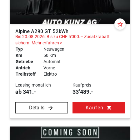
star_border
Alpine A290 GT 52kWh
Bis 20.08.2026: Bis zu CHF 5'000.– Zusatzrabatt
sichern.
Mehr erfahren >
Typ
Neuwagen
Km
50 Km
Getriebe
Automat
Antrieb
Vorne
Treibstoff
Elektro
Leasing monatlich
Kaufpreis
ab 341.-
33’489.-
Details
Kaufen
shopping_cart