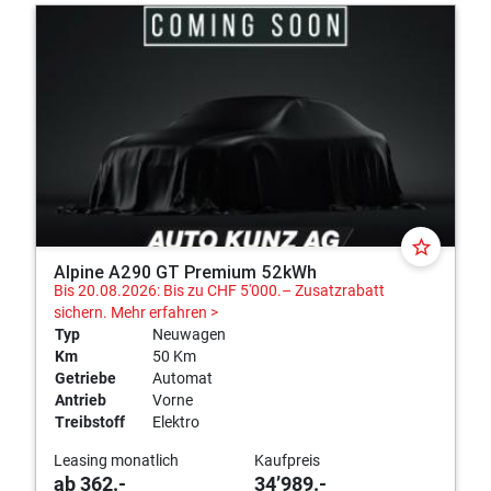
star_border
Alpine A290 GT Premium 52kWh
Bis 20.08.2026: Bis zu CHF 5'000.– Zusatzrabatt
sichern.
Mehr erfahren >
Typ
Neuwagen
Km
50 Km
Getriebe
Automat
Antrieb
Vorne
Treibstoff
Elektro
Leasing monatlich
Kaufpreis
ab 362.-
34’989.-