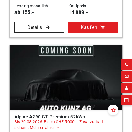
Leasing monatlich
Kaufpreis
ab 155.-
14’889.-
Details
Kaufen
shopping_cart
phone
mail_outline
star_border
Alpine A290 GT Premium 52kWh
Bis 20.08.2026: Bis zu CHF 5'000.– Zusatzrabatt
sichern.
Mehr erfahren >