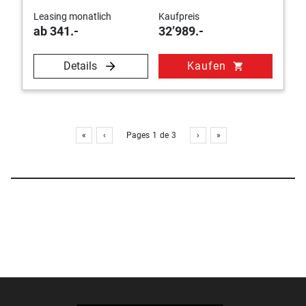
Leasing monatlich
Kaufpreis
ab 341.-
32’989.-
Details
Kaufen
shopping_cart
«
‹
Pages
1
de
3
›
»