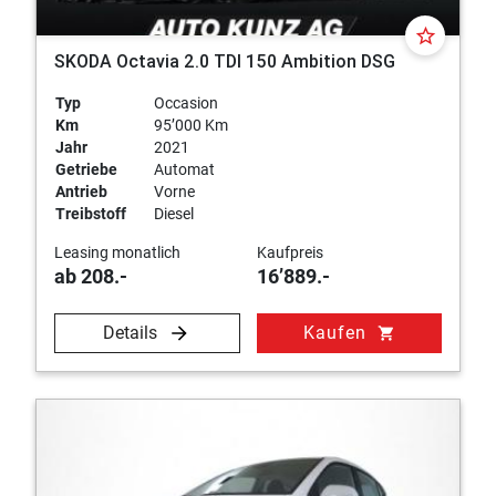
star_border
SKODA Octavia 2.0 TDI 150 Ambition DSG
Typ
Occasion
Km
95’000 Km
Jahr
2021
Getriebe
Automat
Antrieb
Vorne
Treibstoff
Diesel
Leasing monatlich
Kaufpreis
ab 208.-
16’889.-
Details
Kaufen
shopping_cart