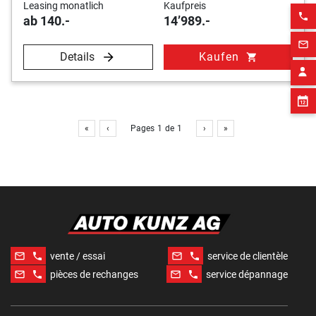
Leasing monatlich
Kaufpreis
phone
ab 140.-
14’989.-
mail_outline
Details
Kaufen
shopping_cart
«
‹
Pages
1
de
1
›
»
mail_outline
phone
mail_outline
phone
vente / essai
service de clientèle
mail_outline
phone
mail_outline
phone
pièces de rechanges
service dépannage