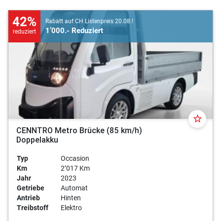
42%
Rabatt auf CH Listenpreis 20.08.!
1’000.- Reduziert
reduziert
star_border
CENNTRO Metro Brücke (85 km/h)
Doppelakku
Typ
Occasion
Km
2’017 Km
Jahr
2023
Getriebe
Automat
Antrieb
Hinten
Treibstoff
Elektro