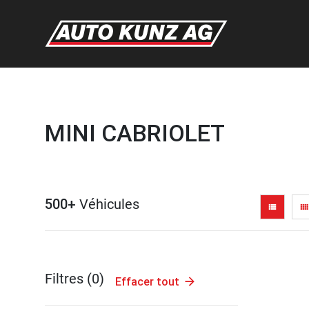
MINI CABRIOLET
500+
Véhicules
view_list
view_comfy
Filtres (
0
)
Effacer tout