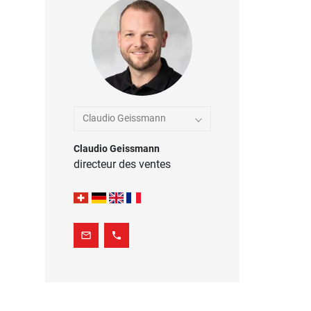
Claudio Geissmann
Claudio Geissmann
directeur des ventes
mail_outline
phone