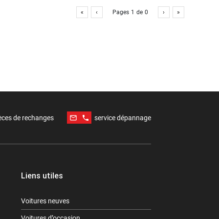
«
‹
Pages
1
de
0
›
»
mail_outline
phone
èces de rechanges
service dépannage
Liens utiles
Voitures neuves
Voitures d’occasion