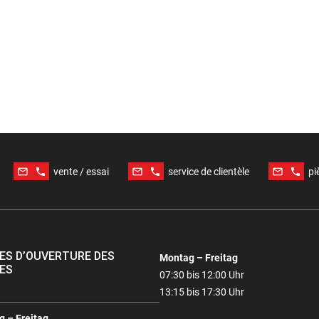
mail_outline
phone
mail_outline
phone
mail_outline
phone
vente / essai
service de clientèle
pi
ES D’OUVERTURE DES
Montag – Freitag
ES
07:30 bis 12:00 Uhr
13:15 bis 17:30 Uhr
 – Freitag