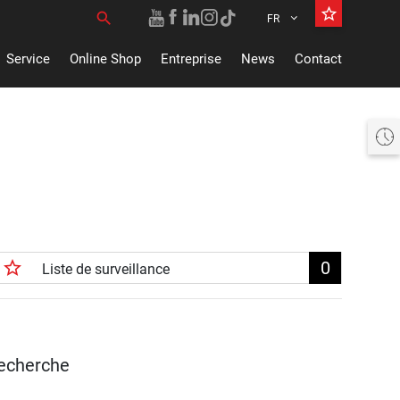
star_border
search
FR
Rechercher un:
Service
Online Shop
Entreprise
News
Contact
Heute offen 07:30 bis 17:00 Uhr
star_border
0
Liste de surveillance
recherche