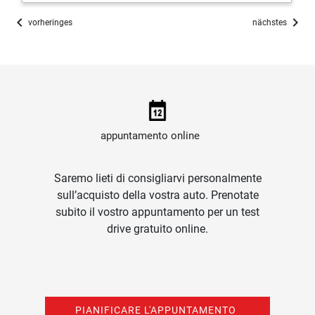
chevron_left
chevron_right
vorheringes
nächstes
appuntamento online
Saremo lieti di consigliarvi personalmente
sull’acquisto della vostra auto. Prenotate
subito il vostro appuntamento per un test
drive gratuito online.
PIANIFICARE L'APPUNTAMENTO