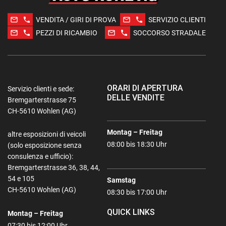
mail_outline
phone
mail_outline
phone
VENDITA / GIRI DI PROVA
SERVIZIO CLIENTI
mail_outline
phone
mail_outline
phone
PEZZI DI RICAMBIO
SOCCORSO STRADALE
ORARI DI APERTURA
Servizio clienti e sede:
DELLE VENDITE
Bremgarterstrasse 75
CH-5610 Wohlen (AG)
Montag – Freitag
altre esposizioni di veicoli
08:00 bis 18:30 Uhr
(solo esposizione senza
consulenza e ufficio):
Bremgarterstrasse 36, 38, 44,
54 e 105
Samstag
CH-5610 Wohlen (AG)
08:30 bis 17:00 Uhr
QUICK LINKS
Montag – Freitag
07:30 bis 12:00 Uhr