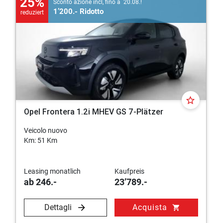
25%
Sconto azione incl, fino a 20.08.!
1’200.- Ridotto
reduziert
star_border
Opel Frontera 1.2i MHEV GS 7-Plätzer
Veicolo nuovo
Km: 51 Km
Leasing monatlich
Kaufpreis
ab 246.-
23’789.-
Dettagli
Acquista
shopping_cart