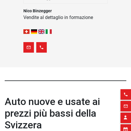
Nico Binzegger
Vendite al dettaglio in formazione
mail_outline
phone
phone
Auto nuove e usate ai
mail_outline
prezzi più bassi della
Svizzera