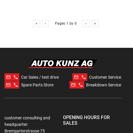
«
‹
Pages
1
by
0
›
»
mail_outline
phone
mail_outline
phone
Car Sales / test drive
Customer Service
mail_outline
phone
mail_outline
phone
Spare Parts Store
Breakdown Service
OPENING HOURS FOR
customer consulting and
SALES
headquarter:
Bremgarterstrasse 75