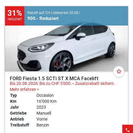
31%
Rabatt auf CH Listenpreis 20.08.!
900.- Reduziert
reduziert
star_border
FORD Fiesta 1.5 SCTi ST X MCA Facelift
Bis 20.08.2026: Bis zu CHF 5'000.– Zusatzrabatt sichern.
Mehr erfahren >
Typ
Occasion
Km
16’000 Km
Jahr
2023
Getriebe
Manuell
Antrieb
Vorne
Treibstoff
Benzin
phone