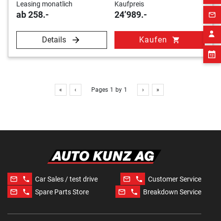
Leasing monatlich
Kaufpreis
ab 258.-
24’989.-
mail_outline
Details
Kaufen
shopping_cart
«
‹
Pages
1
by
1
›
»
mail_outline
phone
mail_outline
phone
Car Sales / test drive
Customer Service
mail_outline
phone
mail_outline
phone
Spare Parts Store
Breakdown Service