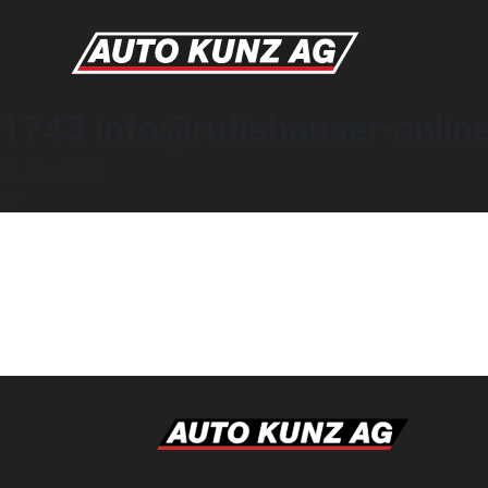
1743 info@rutishauser-online
11. May 2016
By