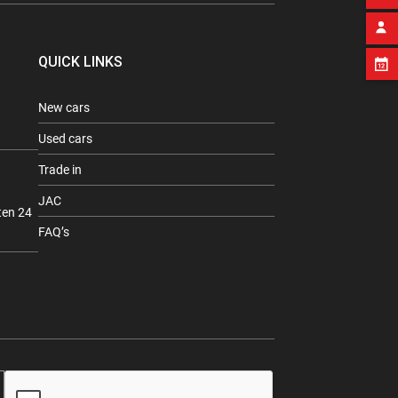
QUICK LINKS
New cars
Used cars
Trade in
JAC
ten 24
FAQ’s