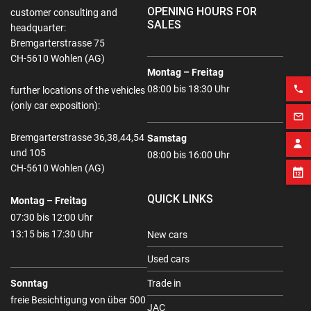
OPENING HOURS FOR
customer consulting and
SALES
headquarter:
Bremgarterstrasse 75
CH-5610 Wohlen (AG)
Montag – Freitag
phone
08:00 bis 18:30 Uhr
further locations of the vehicles
(only car exposition):
mail_outline
Bremgarterstrasse 36,38,44,54
Samstag
und 105
08:00 bis 16:00 Uhr
CH-5610 Wohlen (AG)
QUICK LINKS
Montag – Freitag
07:30 bis 12:00 Uhr
13:15 bis 17:30 Uhr
New cars
Used cars
Sonntag
Trade in
freie Besichtigung von über 500
JAC