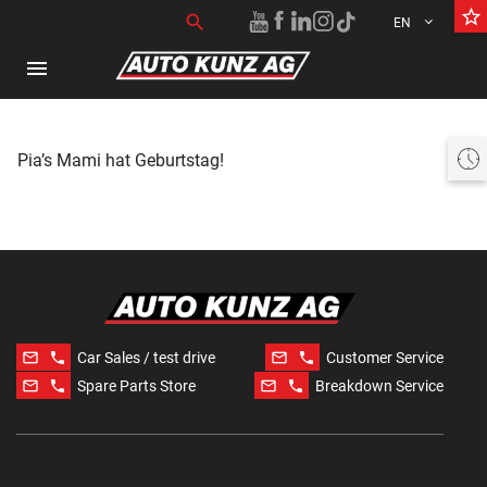
star_border
Search for:
search
EN
menu
Aktuell geschlossen öffnet heute um 07:30 bis 18:30 Uhr
Pia’s Mami hat Geburtstag!
mail_outline
phone
mail_outline
phone
Car Sales / test drive
Customer Service
mail_outline
phone
mail_outline
phone
Spare Parts Store
Breakdown Service