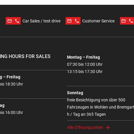
mail_outline
phone
mail_outline
phone
mail_outline
phone
Car Sales / test drive
Customer Service
ING HOURS FOR SALES
Montag – Freitag
07:30 bis 12:00 Uhr
13:15 bis 17:30 Uhr
 – Freitag
bis 18:30 Uhr
Sonntag
freie Besichtigung von über 500
ag
Fahrzeugen in Wohlen und Bremgar
bis 16:00 Uhr
h / Tag an 365 Tagen
Alle Öffnungszeiten