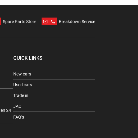
mail_outline
phone
Spare Parts Store
Breakdown Service
QUICK LINKS
New cars
Used cars
Trade in
JAC
ten 24
FAQ’s