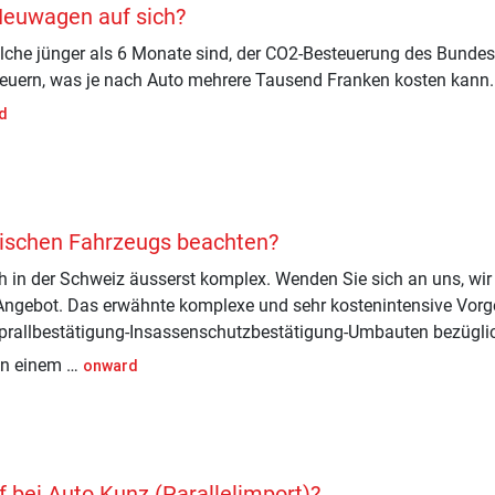
Neuwagen auf sich?
lche jünger als 6 Monate sind, der CO2-Besteuerung des Bundes
euern, was je nach Auto mehrere Tausend Franken kosten kann. A
d
ischen Fahrzeugs beachten?
h in der Schweiz äusserst komplex. Wenden Sie sich an uns, wir
Angebot. Das erwähnte komplexe und sehr kostenintensive Vor
prallbestätigung-Insassenschutzbestätigung-Umbauten bezüglic
von einem …
onward
f bei Auto Kunz (Parallelimport)?