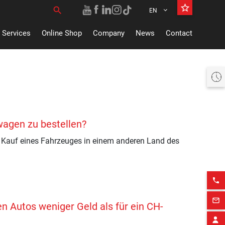
star_border
search
EN
Search for:
Services
Online Shop
Company
News
Contact
Heute offen 08:00 bis 16:00 Uhr
wagen zu bestellen?
 Kauf eines Fahrzeuges in einem anderen Land des
phone
mail_outline
n Autos weniger Geld als für ein CH-